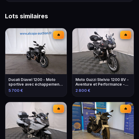
Lots similaires
🔥
🔥
Ducati Diavel 1200 - Moto
Moto Guzzi Stelvio 1200 8V -
sportive avec échappement
Aventure et Performance -
modifié
2013
5 700 €
2 800 €
🔥
🔥