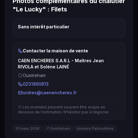
Photos complémentaires du chalutier
"Le Lucky" : Filets
Sans intérêt particulier
Contacter la maison de vente
CAEN ENCHERES S.A.R.L - Maîtres Jean
RIVOLA et Solène LAINÉ
Ouistreham
0231860813
ordres@caenencheres.fr
💡 Les invendus peuvent souvent être acquis en
dessous de l'estimation. N'hésitez pas à négocier.
31 mars 2026
📍 Ouistreham
Voitures Particulières