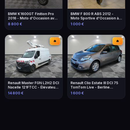
BMW K1600GT Finition Pro
BMW F 800 R ABS 2012 -
2016 - Moto d'Occasion avec
Moto Sportive d'Occasion à
Équipements
Marseille
8 800 €
1 000 €
🔥
🔥
Renault Master FGN L2H2 DCI
Renault Clio Estate III DCI 75
Nacelle 121FTCC - Élévateur
TomTom Live - Berline
de 2021
familiale économique
14 800 €
1 600 €