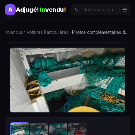
Adjugé
!
In
vendu
!
A
Invendus
Voitures Particulières
Photos complémentaires du chalutier "Le Lucky" : Filets