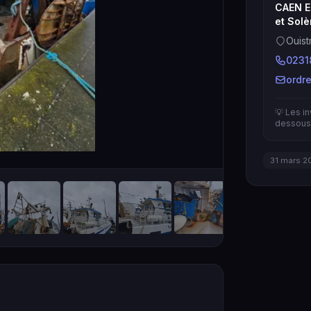
CAEN E
et Solè
Ouis
0231
ordr
💡 Les i
dessous 
31 mars 2