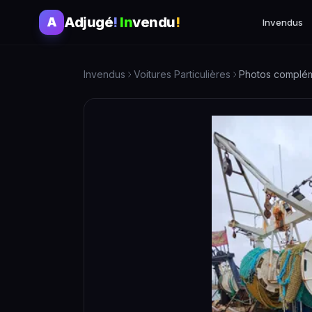
Adjugé
!
In
vendu
!
A
Invendus
Invendus
Voitures Particulières
Photos compléme