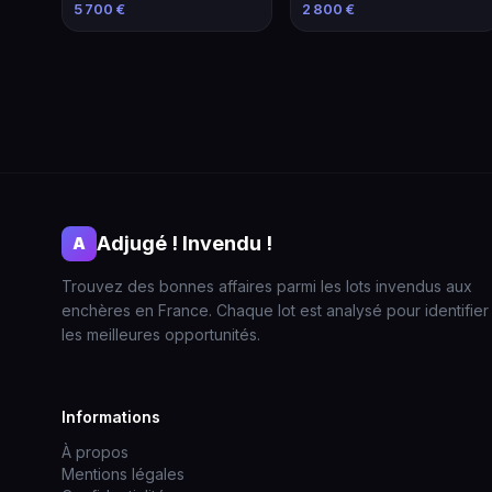
modifié
2013
5 700 €
2 800 €
Adjugé ! Invendu !
A
Trouvez des bonnes affaires parmi les lots invendus aux
enchères en France. Chaque lot est analysé pour identifier
les meilleures opportunités.
Informations
À propos
Mentions légales