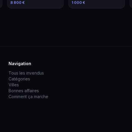
avec Équipements
Marseille
8 800 €
1 000 €
Navigation
Tous les invendus
Catégories
Villes
Bonnes affaires
Comment ça marche