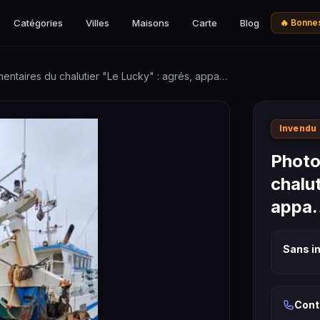
Catégories
Villes
Maisons
Carte
Blog
🔥 Bonnes
ntaires du chalutier "Le Lucky" : agrés, appa…
Invendu
Photo
chalut
appa
Sans in
Cont