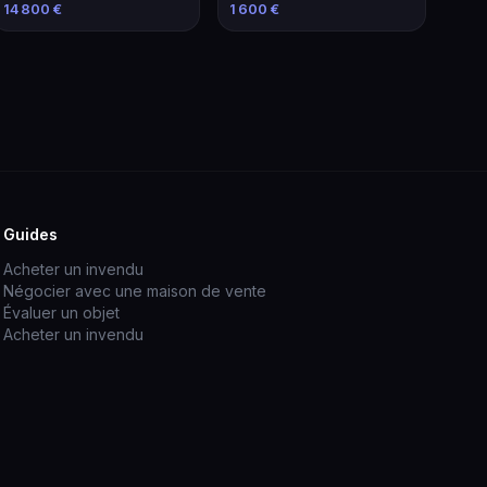
Élévateur de 2021
familiale économique
14 800 €
1 600 €
Guides
Acheter un invendu
Négocier avec une maison de vente
Évaluer un objet
Acheter un invendu