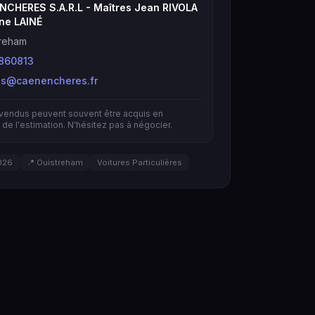
NCHERES S.A.R.L - Maîtres Jean RIVOLA
ne LAINÉ
treham
860813
es@caenencheres.fr
nvendus peuvent souvent être acquis en
de l'estimation. N'hésitez pas à négocier.
026
📍 Ouistreham
Voitures Particulières