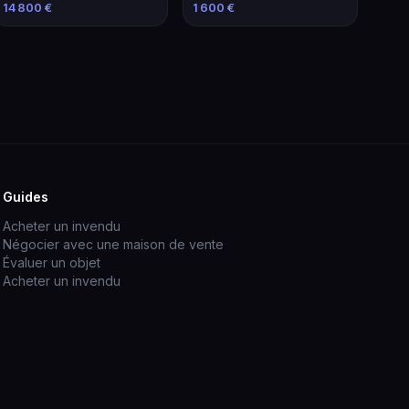
Élévateur de 2021
familiale économique
14 800 €
1 600 €
Guides
Acheter un invendu
Négocier avec une maison de vente
Évaluer un objet
Acheter un invendu