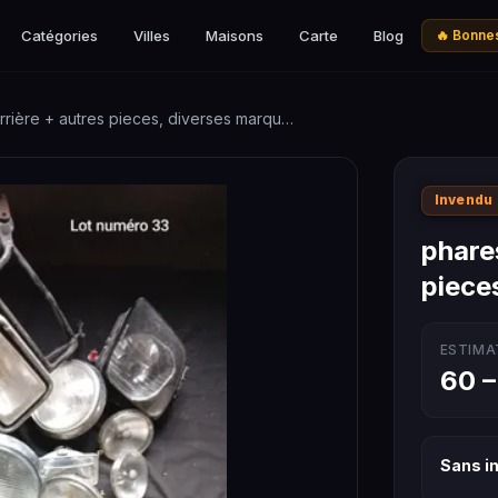
Catégories
Villes
Maisons
Carte
Blog
🔥 Bonnes
rrière + autres pieces, diverses marqu…
Invendu
phares
piece
ESTIMA
60 –
Sans in