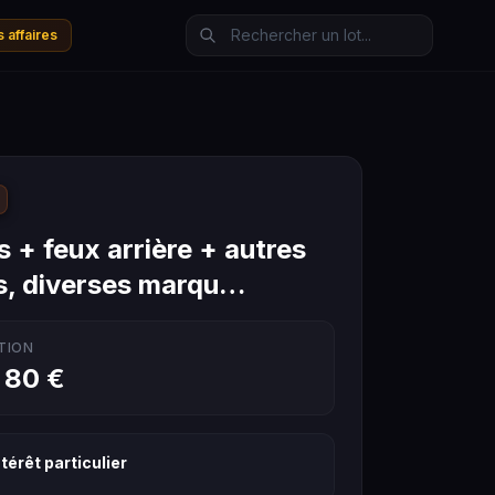
 affaires
 + feux arrière + autres
s, diverses marqu…
TION
 80 €
térêt particulier