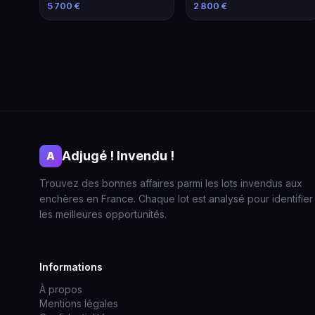
modifié
2013
5 700 €
2 800 €
Adjugé ! Invendu !
A
Trouvez des bonnes affaires parmi les lots invendus aux
enchères en France. Chaque lot est analysé pour identifier
les meilleures opportunités.
Informations
À propos
Mentions légales