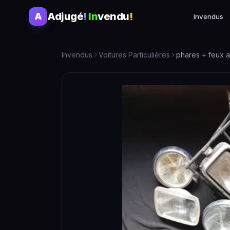
Adjugé
!
In
vendu
!
A
Invendus
Invendus
Voitures Particulières
phares + feux a