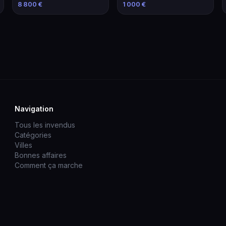
avec Équipements
Marseille
8 800 €
1 000 €
Navigation
Tous les invendus
Catégories
Villes
Bonnes affaires
Comment ça marche