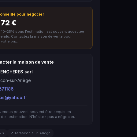
 conseillé pour négocier
 72 €
e 10–25% sous l'estimation est souvent acceptée
nvendu. Contactez la maison de vente pour
votre prix.
acter la maison de vente
 ENCHERES sarl
con-sur-Ariège
671186
bos@yahoo.fr
nvendus peuvent souvent être acquis en
de l'estimation. N'hésitez pas à négocier.
026
📍 Tarascon-Sur-Ariège