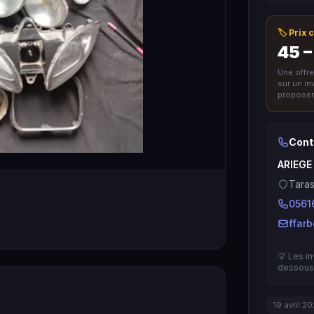
🏷️ Prix
45 –
Une offr
sur un i
proposer 
Cont
ARIEGE
Taras
0561
ffar
💡 Les i
dessous 
19 avril 2