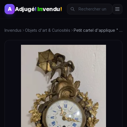
Adjugé
!
In
vendu
!
A
Invendus
Objets d'art & Curiosités
Petit cartel d'applique " au Chinois" en bronze doré, garnit…