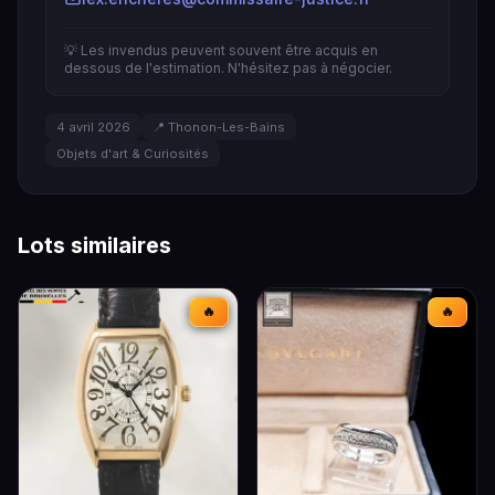
💡 Les invendus peuvent souvent être acquis en
dessous de l'estimation. N'hésitez pas à négocier.
4 avril 2026
📍 Thonon-Les-Bains
Objets d'art & Curiosités
Lots similaires
🔥
🔥