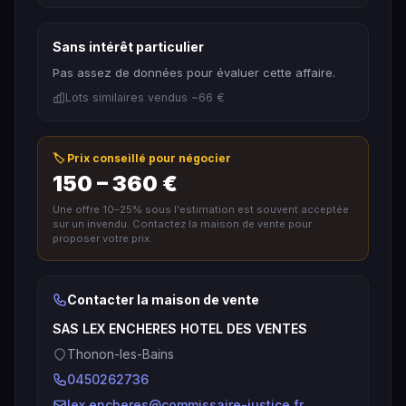
Sans intérêt particulier
Pas assez de données pour évaluer cette affaire.
Lots similaires vendus ~66 €
🏷️ Prix conseillé pour négocier
150 – 360 €
Une offre 10–25% sous l'estimation est souvent acceptée
sur un invendu. Contactez la maison de vente pour
proposer votre prix.
Contacter la maison de vente
SAS LEX ENCHERES HOTEL DES VENTES
Thonon-les-Bains
0450262736
lex.encheres@commissaire-justice.fr