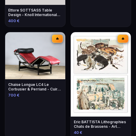
Ettore SOTTSASS Table
Design - Knoll International
Éditeur
400 €
🔥
🔥
Chaise Longue LC4 Le
Corbusier & Perriand - Cuir
Lie-de-Vin
700 €
Eric BATTISTA Lithographies
Chats de Brassens - Art
Contemporain
40 €