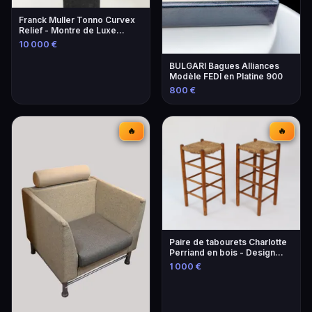
Franck Muller Tonno Curvex
Relief - Montre de Luxe
Unique
10 000 €
BULGARI Bagues Alliances
Modèle FEDI en Platine 900
800 €
🔥
🔥
Paire de tabourets Charlotte
Perriand en bois - Design
iconique
1 000 €