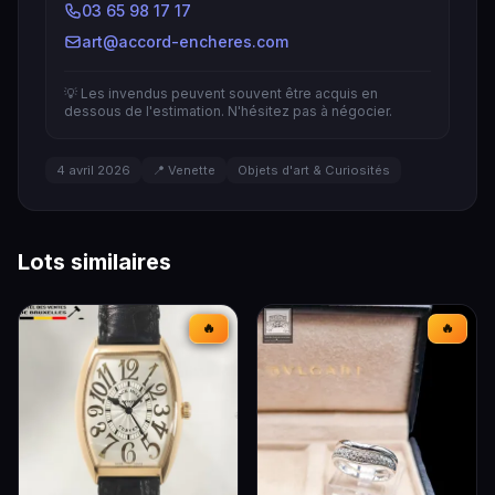
03 65 98 17 17
art@accord-encheres.com
💡 Les invendus peuvent souvent être acquis en
dessous de l'estimation. N'hésitez pas à négocier.
4 avril 2026
📍 Venette
Objets d'art & Curiosités
Lots similaires
🔥
🔥