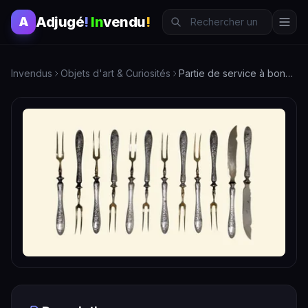
Adjugé
!
In
vendu
!
A
Invendus
Objets d'art & Curiosités
Partie de service à bonbons ou à fruits en métal doré et arg…