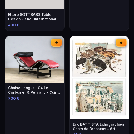
Ettore SOTTSASS Table
Design - Knoll International
Éditeur
400 €
🔥
🔥
Chaise Longue LC4 Le
Corbusier & Perriand - Cuir
Lie-de-Vin
700 €
Eric BATTISTA Lithographies
Chats de Brassens - Art
Contemporain