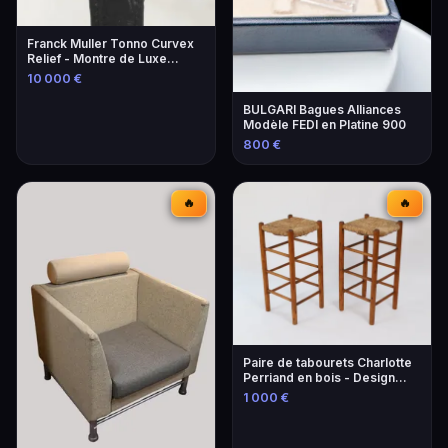
Franck Muller Tonno Curvex
Relief - Montre de Luxe
Unique
10 000 €
BULGARI Bagues Alliances
Modèle FEDI en Platine 900
800 €
🔥
🔥
Paire de tabourets Charlotte
Perriand en bois - Design
iconique
1 000 €