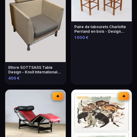
Paire de tabourets Charlotte
Perriand en bois - Design
iconique
1 000 €
Ettore SOTTSASS Table
Design - Knoll International
Éditeur
400 €
🔥
🔥