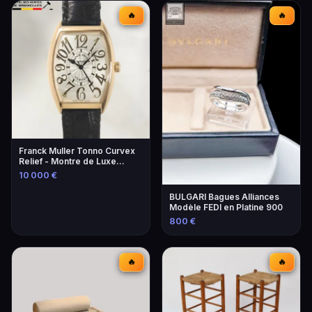
🔥
🔥
Franck Muller Tonno Curvex
Relief - Montre de Luxe
Unique
10 000 €
BULGARI Bagues Alliances
Modèle FEDI en Platine 900
800 €
🔥
🔥