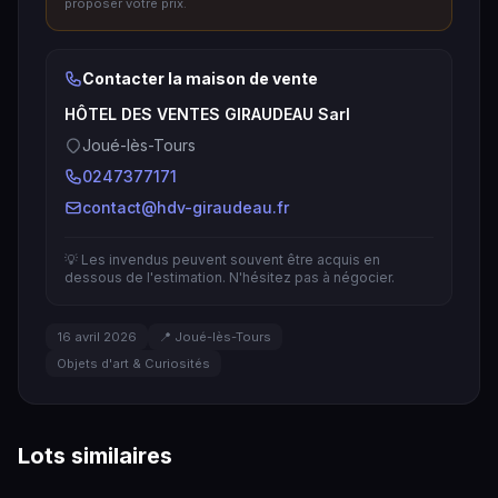
proposer votre prix.
Contacter la maison de vente
HÔTEL DES VENTES GIRAUDEAU Sarl
Joué-lès-Tours
0247377171
contact@hdv-giraudeau.fr
💡 Les invendus peuvent souvent être acquis en
dessous de l'estimation. N'hésitez pas à négocier.
16 avril 2026
📍 Joué-lès-Tours
Objets d'art & Curiosités
Lots similaires