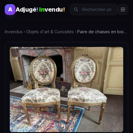
Adjugé
!
In
vendu
!
A
Invendus
Objets d'art & Curiosités
Paire de chaises en bois mouluré, sculpté et doré, les dossi…