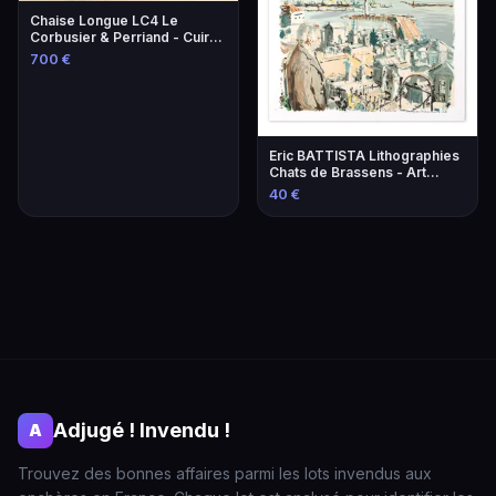
Chaise Longue LC4 Le
Corbusier & Perriand - Cuir
Lie-de-Vin
700 €
Eric BATTISTA Lithographies
Chats de Brassens - Art
Contemporain
40 €
Adjugé ! Invendu !
A
Trouvez des bonnes affaires parmi les lots invendus aux