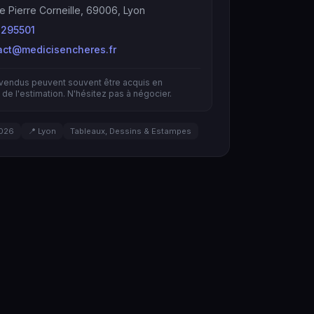
e Pierre Corneille, 69006, Lyon
295501
act@medicisencheres.fr
nvendus peuvent souvent être acquis en
de l'estimation. N'hésitez pas à négocier.
026
📍 Lyon
Tableaux, Dessins & Estampes