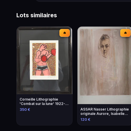
Lots similaires
🔥
🔥
Corneille Lithographie
'Combat sur la lune' 1922-
2010
ASSAR Nasser Lithographie
350 €
originale Aurore, Isabelle
1979
120 €