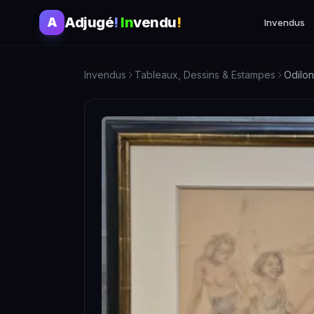
Adjugé
!
In
vendu
!
A
Invendus
Invendus
Tableaux, Dessins & Estampes
Odilo