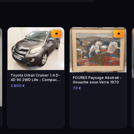
🔥
🔥
Toyota Urban Cruiser 1.4 D-
FOURES Paysage Abstrait -
4D 90 2WD Life - Compacte
Gouache sous Verre 1970
et Économique
2 800 €
70 €