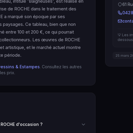
eau, intitulé 'Baigneuses', est réalisé en
61 Ru
aîtrise de ROCHE dans le traitement des
0428
HE a marqué son époque par ses
cont
es paysages. Ce tableau, bien que non
mé entre 100 et 200 €, ce qui pourrait
💡 Les i
s collectionneurs. Les œuvres de ROCHE
dessous 
et artistique, et le marché actuel montre
te période.
25 mars 2
Dessins & Estampes
. Consultez les autres
es prix.
 ROCHE d'occasion ?