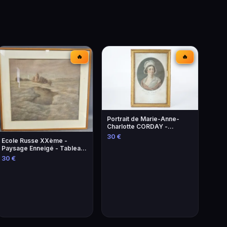
🔥
🔥
Portrait de Marie-Anne-
Charlotte CORDAY -
Gravure historique
30 €
Ecole Russe XXème -
Paysage Enneigé - Tableau
Original
30 €