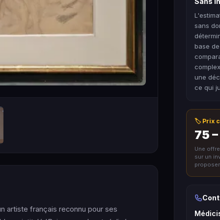
Sans in
L'estima
sans don
détermin
base de
comparab
complex
une déco
ce qui j
🏷️ Prix
75 –
Une offr
sur un i
proposer 
Cont
 artiste français reconnu pour ses
Médicis