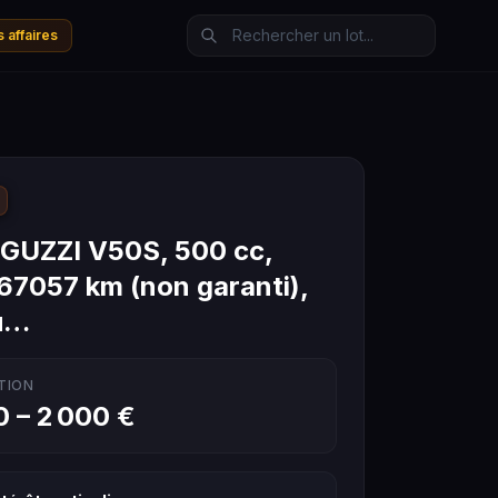
 affaires
GUZZI V50S, 500 cc,
 67057 km (non garanti),
u…
TION
0 – 2 000 €