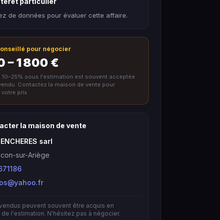
térêt particulier
z de données pour évaluer cette affaire.
 conseillé pour négocier
0 – 1 800 €
e 10–25% sous l'estimation est souvent acceptée
nvendu. Contactez la maison de vente pour
votre prix.
acter la maison de vente
 ENCHERES sarl
con-sur-Ariège
671186
bos@yahoo.fr
nvendus peuvent souvent être acquis en
de l'estimation. N'hésitez pas à négocier.