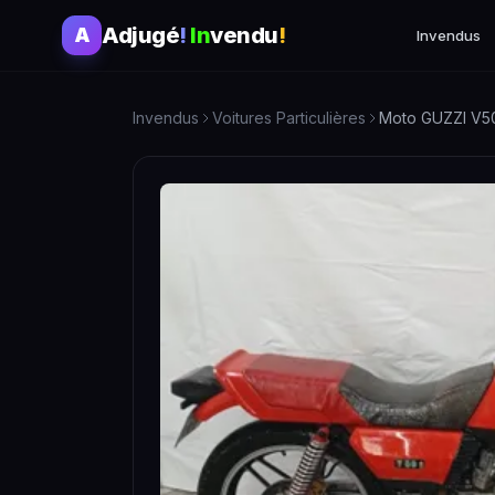
Adjugé
!
In
vendu
!
A
Invendus
Invendus
Voitures Particulières
Moto GUZZI V50