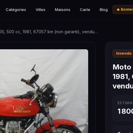
Catégories
Villes
Maisons
Carte
Blog
🔥 Bonnes
S, 500 cc, 1981, 67057 km (non garanti), vendu…
Invendu
Moto 
1981,
vend
ESTIMA
1 80