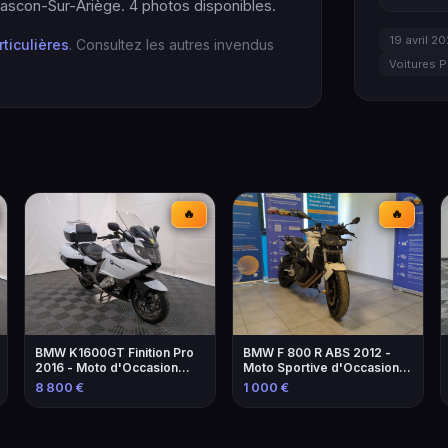
scon-Sur-Ariège. 4 photos disponibles.
19 avril 2
rticulières
. Consultez les autres invendus
Voitures P
🔥
🔥
BMW K1600GT Finition Pro
BMW F 800 R ABS 2012 -
2016 - Moto d'Occasion
Moto Sportive d'Occasion à
avec Équipements
Marseille
8 800 €
1 000 €