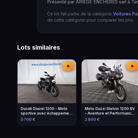
Présenté par ARIEGE ENCHERES sarl à Tara
Ce lot fait partie de la catégorie
Voitures Pa
de cette catégorie pour comparer les prix.
Lots similaires
🔥
🔥
Ducati Diavel 1200 - Moto
Moto Guzzi Stelvio 1200 8V
sportive avec échappement
- Aventure et Performance -
modifié
2013
5 700 €
2 800 €