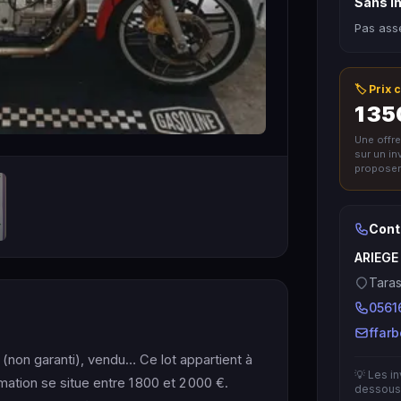
Sans in
Pas asse
🏷️ Prix
1 35
Une offr
sur un i
proposer 
Cont
ARIEGE
Taras
0561
ffar
non garanti), vendu… Ce lot appartient à
💡 Les i
mation se situe entre 1 800 et 2 000 €.
dessous 