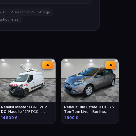
026
📍 Tarascon-Sur-Ariège
articulières
🔥
🔥
Renault Master FGN L2H2
Renault Clio Estate III DCI 75
DCI Nacelle 121FTCC -
TomTom Live - Berline
Élévateur de 2021
familiale économique
14 800 €
1 600 €