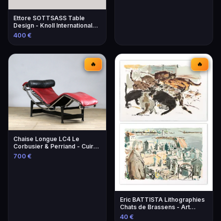
Ettore SOTTSASS Table
Design - Knoll International
Éditeur
400 €
🔥
🔥
Chaise Longue LC4 Le
Corbusier & Perriand - Cuir
Lie-de-Vin
700 €
Eric BATTISTA Lithographies
Chats de Brassens - Art
Contemporain
40 €