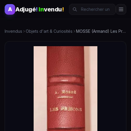
Adjugé
!
In
vendu
!
A
Invendus
Objets d'art & Curiosités
MOSSE (Armand) Les Prisons, et les Institutions d'éducation …