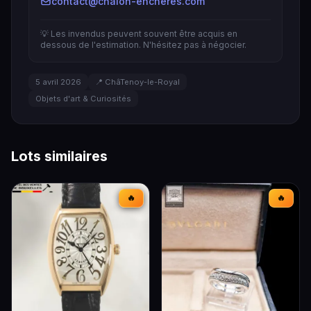
contact@chalon-encheres.com
💡 Les invendus peuvent souvent être acquis en
dessous de l'estimation. N'hésitez pas à négocier.
5 avril 2026
📍 ChâTenoy-le-Royal
Objets d'art & Curiosités
Lots similaires
🔥
🔥