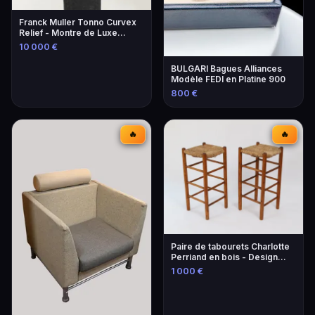
Franck Muller Tonno Curvex
Relief - Montre de Luxe
Unique
10 000 €
BULGARI Bagues Alliances
Modèle FEDI en Platine 900
800 €
🔥
🔥
Paire de tabourets Charlotte
Perriand en bois - Design
iconique
1 000 €