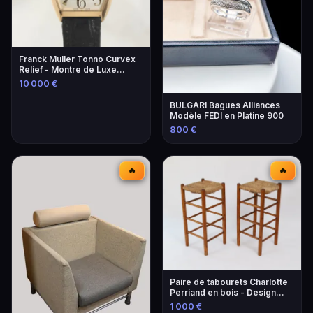
Franck Muller Tonno Curvex
Relief - Montre de Luxe
Unique
10 000 €
BULGARI Bagues Alliances
Modèle FEDI en Platine 900
800 €
🔥
🔥
Paire de tabourets Charlotte
Perriand en bois - Design
iconique
1 000 €