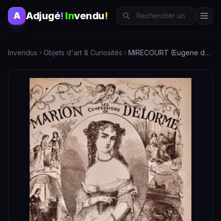
Adjugé
!
In
vendu
!
A
Invendus
Objets d'art & Curiosités
MIRECOURT (Eugene de) Les Confessions de Marion Delorme. Par…