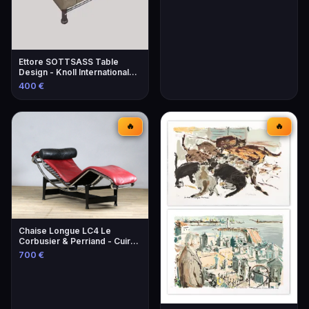
Ettore SOTTSASS Table
Design - Knoll International
Éditeur
400 €
🔥
🔥
Chaise Longue LC4 Le
Corbusier & Perriand - Cuir
Lie-de-Vin
700 €