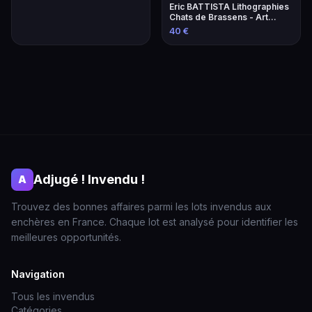
Eric BATTISTA Lithographies
Chats de Brassens - Art
Contemporain
40 €
Adjugé ! Invendu !
A
Trouvez des bonnes affaires parmi les lots invendus aux
enchères en France. Chaque lot est analysé pour identifier les
meilleures opportunités.
Navigation
Tous les invendus
Catégories