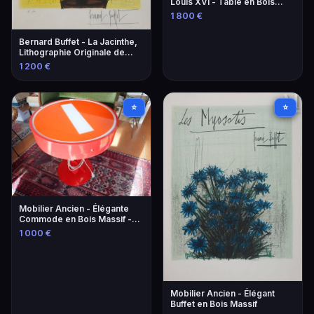
Louis XVI - Table en Bois
Sculpté
1 800 €
Bernard Buffet - La Jacinthe,
Lithographie Originale de
1966
1 200 €
⭐
⭐
Mobilier Ancien - Élégante
Commode en Bois Massif -
Style Louis XV
1 000 €
Mobilier Ancien - Élégant
Buffet en Bois Massif