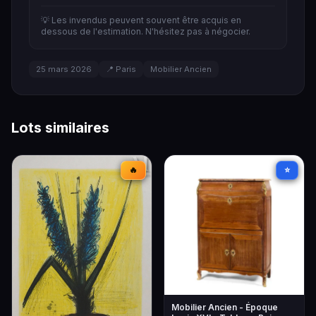
💡 Les invendus peuvent souvent être acquis en
dessous de l'estimation. N'hésitez pas à négocier.
25 mars 2026
📍 Paris
Mobilier Ancien
Lots similaires
🔥
⭐
Mobilier Ancien - Époque