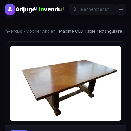
Adjugé
!
In
vendu
!
A
Invendus
Mobilier Ancien
Maxime OLD Table rectangulaire en acajou - Mobilier Ancien