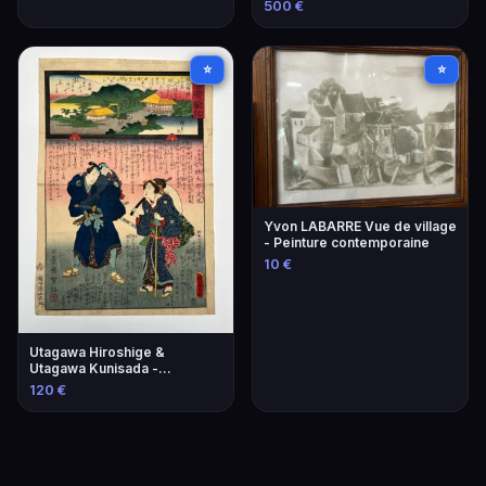
500 €
⭐
⭐
Yvon LABARRE Vue de village
- Peinture contemporaine
10 €
Utagawa Hiroshige &
Utagawa Kunisada -
Estampes Japonaises
120 €