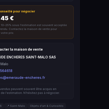
 conseillé pour négocier
 45 €
e 10–25% sous l'estimation est souvent acceptée
nvendu. Contactez la maison de vente pour
votre prix.
acter la maison de vente
UDE ENCHERES SAINT-MALO SAS
-Malo
564618
es@emeraude-encheres.fr
nvendus peuvent souvent être acquis en
de l'estimation. N'hésitez pas à négocier.
26
📍 Saint-Malo
Objets d'art & Curiosités