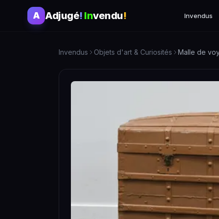
Adjugé
!
In
vendu
!
A
Invendus
Invendus
Objets d'art & Curiosités
Malle de voy