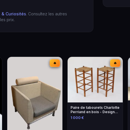
t & Curiosités
. Consultez les autres
es prix.
🔥
🔥
Paire de tabourets Charlotte
Perriand en bois - Design
iconique
1 000 €