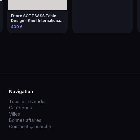
Ettore SOTTSASS Table
Design - Knoll International
Éditeur
400 €
Navigation
Tous les invendus
Catégories
Villes
Bonnes affaires
Comment ça marche