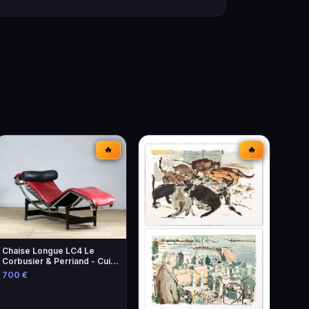
🔥
🔥
Chaise Longue LC4 Le
Corbusier & Perriand - Cuir
Lie-de-Vin
700 €