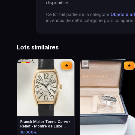
disponibles.
Ce lot fait partie de la catégorie
Objets d'ar
invendus de cette catégorie pour comparer l
Lots similaires
🔥
🔥
Franck Muller Tonno Curvex
Relief - Montre de Luxe
Unique
10 000 €