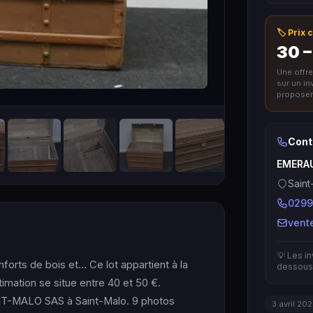
🏷️ Prix
30 –
Une offr
sur un i
proposer 
Cont
EMERA
Saint
0299
vent
💡 Les i
nforts de bois et… Ce lot appartient à la
dessous 
timation se situe entre 40 et 50 €.
-MALO SAS à Saint-Malo. 9 photos
3 avril 20