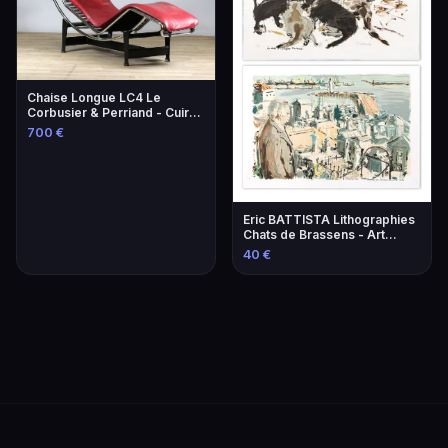
Chaise Longue LC4 Le
Corbusier & Perriand - Cuir
Lie-de-Vin
700 €
Eric BATTISTA Lithographies
Chats de Brassens - Art
Contemporain
40 €