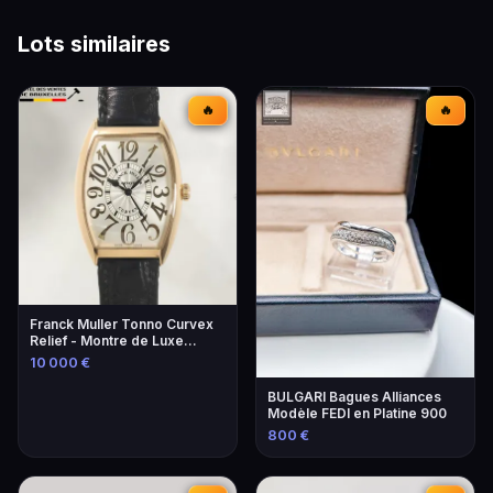
Lots similaires
🔥
🔥
Franck Muller Tonno Curvex
Relief - Montre de Luxe
Unique
10 000 €
BULGARI Bagues Alliances
Modèle FEDI en Platine 900
800 €