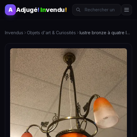
Adjugé
!
In
vendu
!
A
Invendus
Objets d'art & Curiosités
lustre bronze à quatre lumières, une vasque et trois tulipes…