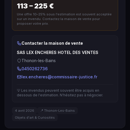
113 – 225 €
Une offre 10–25% sous l'estimation est souvent acceptée
sur un invendu. Contactez la maison de vente pour
proposer votre prix.
Contacter la maison de vente
SAS LEX ENCHERES HOTEL DES VENTES
Thonon-les-Bains
0450262736
lex.encheres@commissaire-justice.fr
💡 Les invendus peuvent souvent être acquis en
dessous de l'estimation. N'hésitez pas à négocier.
4 avril 2026
📍 Thonon-Les-Bains
Objets d'art & Curiosités