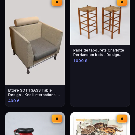
🔥
🔥
Paire de tabourets Charlotte
Perriand en bois - Design
iconique
1 000 €
Ettore SOTTSASS Table
Design - Knoll International
Éditeur
400 €
🔥
🔥