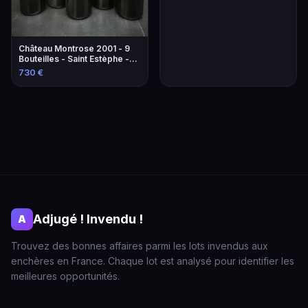
Château Montrose 2001 - 9
Bouteilles - Saint Estèphe -
2ème Grand Cru Classé
730 €
Adjugé ! Invendu !
A
Trouvez des bonnes affaires parmi les lots invendus aux
enchères en France. Chaque lot est analysé pour identifier les
meilleures opportunités.