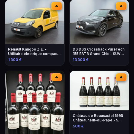
🔥
🔥
Renault Kangoo Z.E. -
DS DS3 Crossback PureTech
Utilitaire électrique compact
155 EAT8 Grand Chic - SUV
et pratique
élégant et performant
1 300 €
13 300 €
🔥
🔥
Château de Beaucastel 1995
Châteauneuf-du-Pape - 5
Bouteilles
500 €