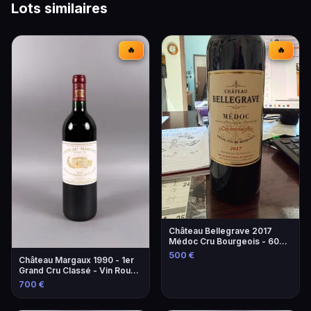
Lots similaires
🔥
🔥
Château Bellegrave 2017
Médoc Cru Bourgeois - 60
Bouteilles
500 €
Château Margaux 1990 - 1er
Grand Cru Classé - Vin Rouge
d'Exception
700 €