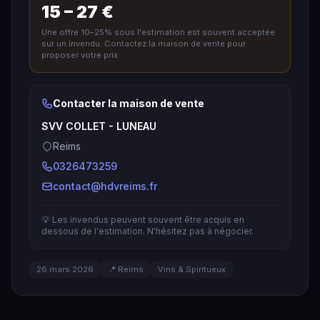
15 – 27 €
Une offre 10–25% sous l'estimation est souvent acceptée
sur un invendu. Contactez la maison de vente pour
proposer votre prix.
Contacter la maison de vente
SVV COLLET - LUNEAU
Reims
0326473259
contact@hdvreims.fr
💡 Les invendus peuvent souvent être acquis en
dessous de l'estimation. N'hésitez pas à négocier.
26 mars 2026
📍 Reims
Vins & Spiritueux