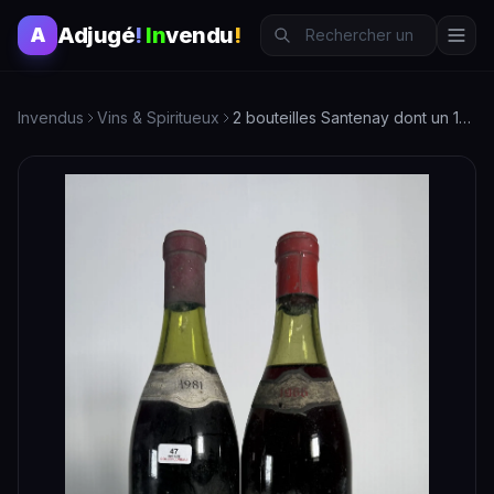
Adjugé
!
In
vendu
!
A
Invendus
Vins & Spiritueux
2 bouteilles Santenay dont un 1981 domaine Chonion et un 1966 domaine Reynaud. (niveau 5cm, étiquettes très sales)