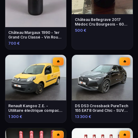
Château Bellegrave 2017
Médoc Cru Bourgeois - 60
Bouteilles
500 €
Château Margaux 1990 - 1er
Grand Cru Classé - Vin Rouge
d'Exception
700 €
🔥
🔥
Renault Kangoo Z.E. -
DS DS3 Crossback PureTech
Utilitaire électrique compact
155 EAT8 Grand Chic - SUV
et pratique
élégant et performant
1 300 €
13 300 €
🔥
🔥