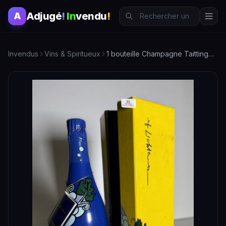
Adjugé
!
In
vendu
!
A
Invendus
Vins & Spiritueux
1 bouteille Champagne Taittinger 1985 édition Lichtenstein en coffret