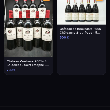
Château de Beaucastel 1995
Châteauneuf-du-Pape - 5
Bouteilles
500 €
Château Montrose 2001 - 9
Bouteilles - Saint Estèphe -
2ème Grand Cru Classé
730 €