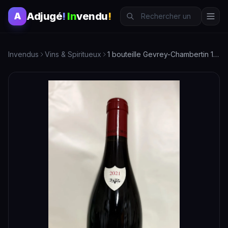
Adjugé
!
In
vendu
!
A
Invendus
Vins & Spiritueux
1 bouteille Gevrey-Chambertin 1er Cru Lavaux saint Jacques Arnaud Mortet 2021