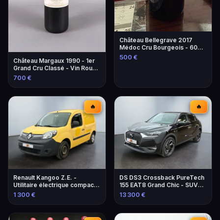
Château Bellegrave 2017
Médoc Cru Bourgeois - 60
Bouteilles
500 €
Château Margaux 1990 - 1er
Grand Cru Classé - Vin Rouge
d'Exception
700 €
🔥
🔥
Renault Kangoo Z.E. -
DS DS3 Crossback PureTech
Utilitaire électrique compact
155 EAT8 Grand Chic - SUV
et pratique
élégant et performant
1 300 €
13 300 €