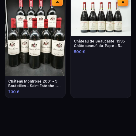
🔥
🔥
Château de Beaucastel 1995
Châteauneuf-du-Pape - 5
Bouteilles
500 €
Château Montrose 2001 - 9
Bouteilles - Saint Estèphe -
2ème Grand Cru Classé
730 €