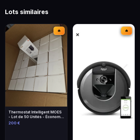
Lots similaires
🔥
🔥
Thermostat Intelligent MOES
- Lot de 50 Unités - Économie
d'Énergie
200 €