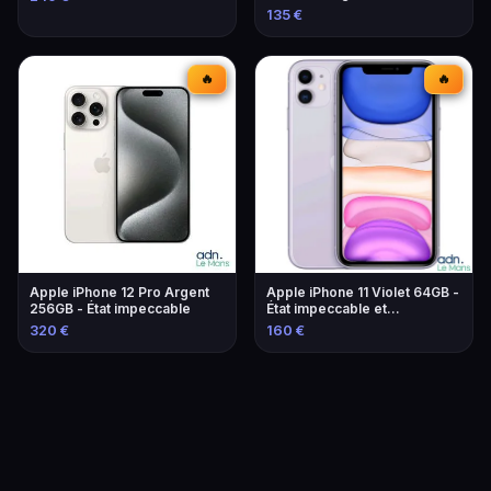
Home
135 €
🔥
🔥
Apple iPhone 12 Pro Argent
Apple iPhone 11 Violet 64GB -
256GB - État impeccable
État impeccable et
performant
320 €
160 €