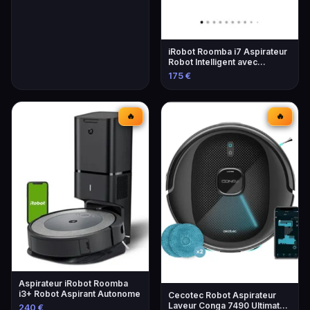
iRobot Roomba i7 Aspirateur
Robot Intelligent avec
Navigation Avancée
175 €
🔥
🔥
Aspirateur iRobot Roomba
i3+ Robot Aspirant Autonome
Cecotec Robot Aspirateur
Laveur Conga 7490 Ultimate
240 €