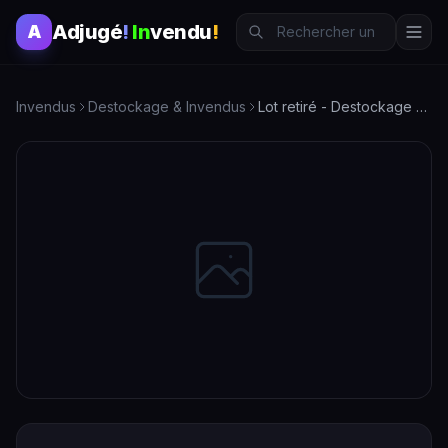
Adjugé
!
In
vendu
!
A
Invendus
Destockage & Invendus
Lot retiré - Destockage & Invendus - Opportunité à saisir