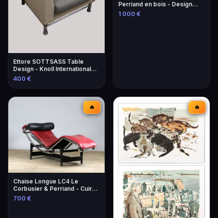
Perriand en bois - Design
iconique
1 000 €
Ettore SOTTSASS Table
Design - Knoll International
Éditeur
400 €
🔥
🔥
Chaise Longue LC4 Le
Corbusier & Perriand - Cuir
Lie-de-Vin
700 €