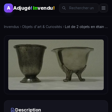
Adjugé
!
In
vendu
!
A
Invendus
Objets d'art & Curiosités
Lot de 2 objets en étain 1ère qualité - 230g et 238g - Art et Curiosités
Description