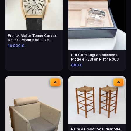
Franck Muller Tonno Curvex
Relief - Montre de Luxe
Unique
10 000 €
BULGARI Bagues Alliances
Modèle FEDI en Platine 900
800 €
🔥
🔥
Paire de tabourets Charlotte