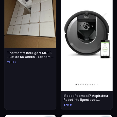
Thermostat Intelligent MOES
- Lot de 50 Unités - Économie
d'Énergie
200 €
iRobot Roomba i7 Aspirateur
Robot Intelligent avec
Navigation Avancée
175 €