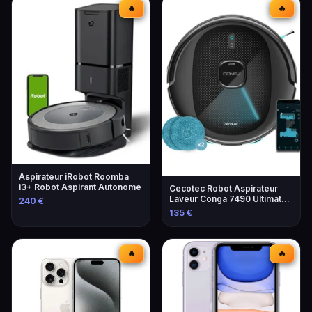
🔥
🔥
Aspirateur iRobot Roomba
i3+ Robot Aspirant Autonome
Cecotec Robot Aspirateur
Laveur Conga 7490 Ultimate
240 €
Home
135 €
🔥
🔥