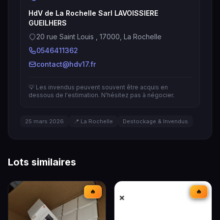
HdV de La Rochelle Sarl LAVOISSIERE
GUEILHERS
20 rue Saint Louis , 17000, La Rochelle
0546411362
contact@hdv17.fr
💡 Les invendus peuvent souvent être acquis en
dessous de l'estimation. N'hésitez pas à négocier.
25 mars 2026
📍 La Rochelle
Destockage & Invendus
Lots similaires
🔥
🔥