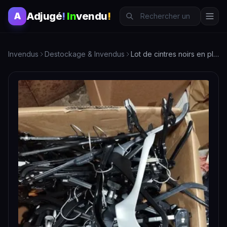
Adjugé
!
In
vendu
!
A
Invendus
Destockage & Invendus
Lot de cintres noirs en plastique - Pratique et économique