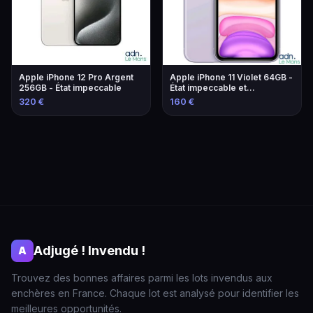
Apple iPhone 12 Pro Argent
Apple iPhone 11 Violet 64GB -
256GB - État impeccable
État impeccable et
performant
320 €
160 €
Adjugé ! Invendu !
A
Trouvez des bonnes affaires parmi les lots invendus aux
enchères en France. Chaque lot est analysé pour identifier les
meilleures opportunités.