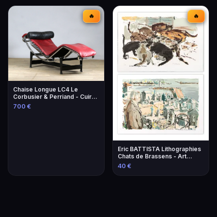
🔥
🔥
Chaise Longue LC4 Le
Corbusier & Perriand - Cuir
Lie-de-Vin
700 €
Eric BATTISTA Lithographies
Chats de Brassens - Art
Contemporain
40 €