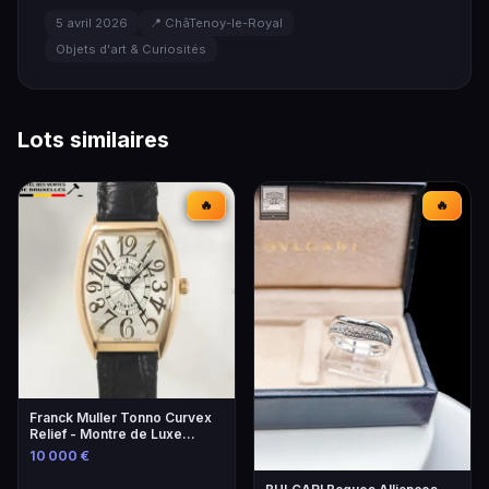
5 avril 2026
📍 ChâTenoy-le-Royal
Objets d'art & Curiosités
Lots similaires
🔥
🔥
Franck Muller Tonno Curvex
Relief - Montre de Luxe
Unique
10 000 €