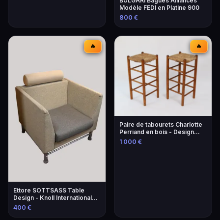
BULGARI Bagues Alliances
Modèle FEDI en Platine 900
800 €
🔥
🔥
Paire de tabourets Charlotte
Perriand en bois - Design
iconique
1 000 €
Ettore SOTTSASS Table
Design - Knoll International
Éditeur
400 €