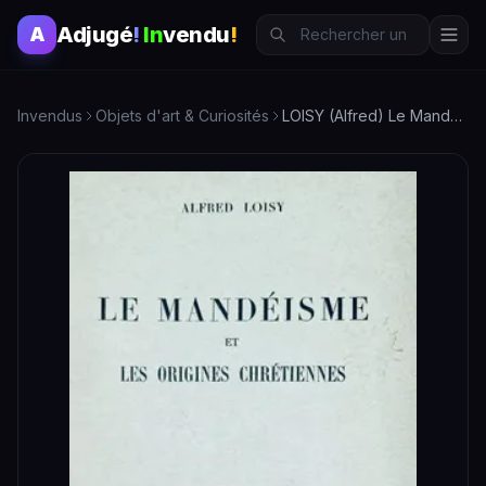
Adjugé
!
In
vendu
!
A
Invendus
Objets d'art & Curiosités
LOISY (Alfred) Le Mandéisme et les origines chreétiennes. Pa…