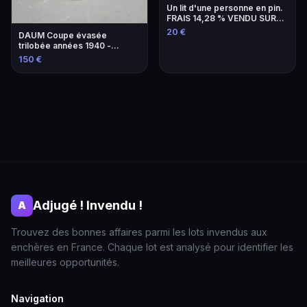
Un lit d'une personne en pin.
FRAIS 14,28 % VENDU SUR
DESIGNATION A L'HOTEL DES
20 €
DAUM Coupe évasée
VENTES, EXPOSITION SUR
trilobée années 1940 -
PLACE LE MATIN...
Design français
150 €
Adjugé ! Invendu !
A
Trouvez des bonnes affaires parmi les lots invendus aux
enchères en France. Chaque lot est analysé pour identifier les
meilleures opportunités.
Navigation