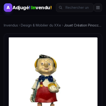
Adjugé
!
In
vendu
!
A
Invendus
Design & Mobilier du XXe
Jouet Création Pinocchio - Petit automate en carton bouilli