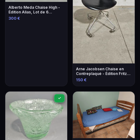
Alberto Meda Chaise High -
Édition Alias, Lot de 6
Chaises Design
300 €
Arne Jacobsen Chaise en
Contreplaqué - Édition Fritz
Hansen
150 €
✓