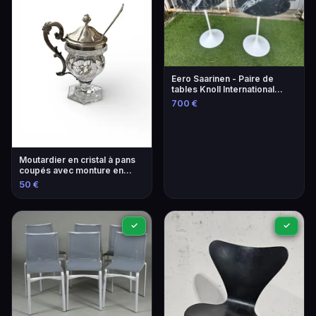
Eero Saarinen - Paire de
tables Knoll International
Design XXe
700 €
Moutardier en cristal à pans
coupés avec monture en
argent
50 €
✓
✓