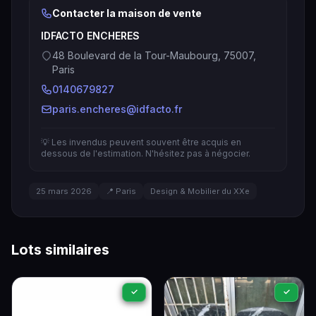
Contacter la maison de vente
IDFACTO ENCHERES
48 Boulevard de la Tour-Maubourg, 75007,
Paris
0140679827
paris.encheres@idfacto.fr
💡 Les invendus peuvent souvent être acquis en
dessous de l'estimation. N'hésitez pas à négocier.
25 mars 2026
📍 Paris
Design & Mobilier du XXe
Lots similaires
✓
✓