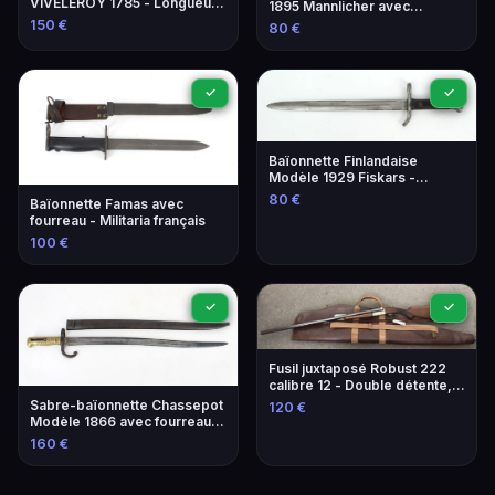
VIVELEROY 1785 - Longueur
1895 Mannlicher avec
130,5 cm
fourreau - Militaria
150 €
80 €
✓
✓
Baïonnette Finlandaise
Modèle 1929 Fiskars -
Plaquettes Bois,
80 €
Baïonnette Famas avec
Fonctionnelle
fourreau - Militaria français
100 €
✓
✓
Fusil juxtaposé Robust 222
calibre 12 - Double détente,
canon lisse 76cm
Sabre-baïonnette Chassepot
120 €
Modèle 1866 avec fourreau -
Manufacture d'armes de Saint
160 €
Étienne