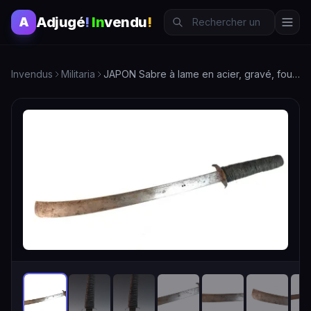
Adjugé
!
In
vendu
!
A
Invendus
Militaria
JAPON Sabre à lame en acier, gravé, fourreau en cordelette