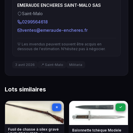
EMERAUDE ENCHERES SAINT-MALO SAS
Saint-Malo
0299564618
ventes@emeraude-encheres.fr
💡 Les invendus peuvent souvent être acquis en
dessous de l'estimation. N'hésitez pas à négocier.
3 avril 2026
📍 Saint-Malo
Militaria
Lots similaires
⭐
✓
Fusil de chasse à silex gravé
Baïonnette tchèque Modèle