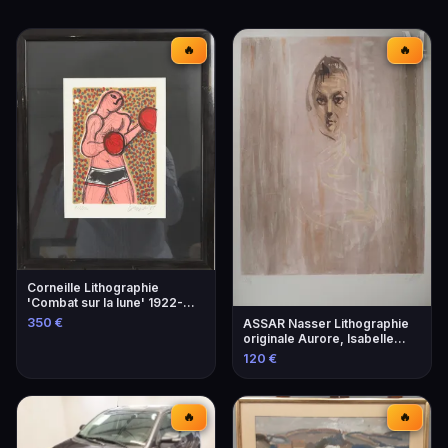
🔥
🔥
Corneille Lithographie
'Combat sur la lune' 1922-
2010
350 €
ASSAR Nasser Lithographie
originale Aurore, Isabelle
1979
120 €
🔥
🔥