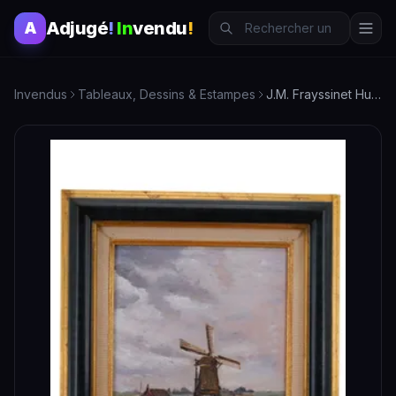
Adjugé
!
In
vendu
!
A
Invendus
Tableaux, Dessins & Estampes
J.M. Frayssinet Huile sur toile - Moulin - Tableau d'art