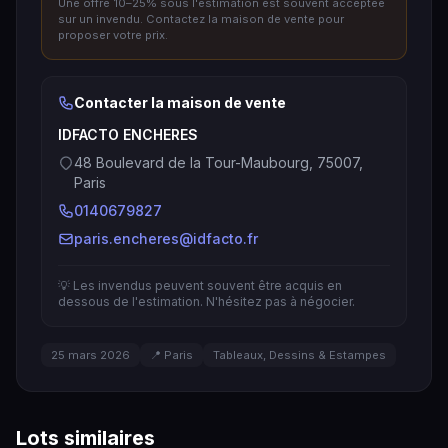
Une offre 10–25% sous l'estimation est souvent acceptée
sur un invendu. Contactez la maison de vente pour
proposer votre prix.
Contacter la maison de vente
IDFACTO ENCHERES
48 Boulevard de la Tour-Maubourg, 75007,
Paris
0140679827
paris.encheres@idfacto.fr
💡 Les invendus peuvent souvent être acquis en
dessous de l'estimation. N'hésitez pas à négocier.
25 mars 2026
📍 Paris
Tableaux, Dessins & Estampes
Lots similaires