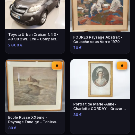
Toyota Urban Cruiser 1.4 D-
FOURES Paysage Abstrait -
4D 90 2WD Life - Compacte
Gouache sous Verre 1970
et Économique
2 800 €
70 €
🔥
🔥
Portrait de Marie-Anne-
Charlotte CORDAY - Gravure
historique
30 €
Ecole Russe XXème -
Paysage Enneigé - Tableau
Original
30 €