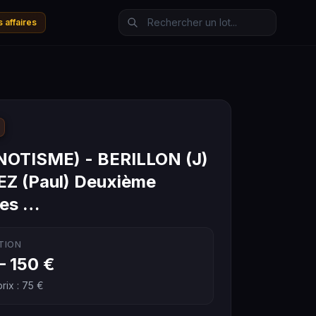
 affaires
OTISME) - BERILLON (J)
EZ (Paul) Deuxième
res …
TION
– 150 €
rix : 75 €