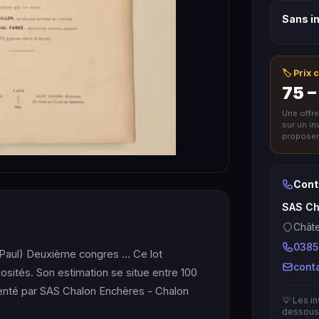
Sans in
🏷️ Prix
75 –
Une offr
sur un i
proposer 
Cont
SAS Ch
Chât
0385
aul) Deuxième congres … Ce lot
cont
iosités. Son estimation se situe entre 100
ésenté par SAS Chalon Enchères - Chalon
💡 Les i
dessous 