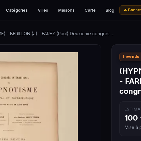
Catégories
Villes
Maisons
Carte
Blog
🔥 Bonnes
) - BERILLON (J) - FAREZ (Paul) Deuxième congres …
Invendu
(HYPN
- FAR
cong
ESTIMA
100 
Mise à p