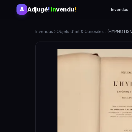
Adjugé
!
In
vendu
!
A
Invendus
Invendus
Objets d'art & Curiosités
(HYPNOTISME