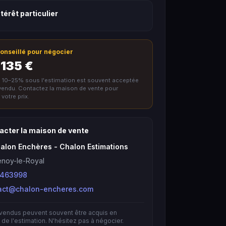
térêt particulier
 conseillé pour négocier
 135 €
e 10–25% sous l'estimation est souvent acceptée
nvendu. Contactez la maison de vente pour
votre prix.
acter la maison de vente
alon Enchères - Chalon Estimations
enoy-le-Royal
463998
act@chalon-encheres.com
nvendus peuvent souvent être acquis en
de l'estimation. N'hésitez pas à négocier.