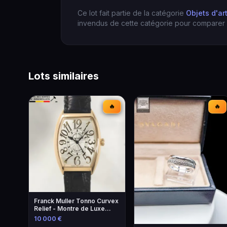
Ce lot fait partie de la catégorie
Objets d'ar
invendus de cette catégorie pour comparer l
Lots similaires
🔥
🔥
Franck Muller Tonno Curvex
Relief - Montre de Luxe
Unique
10 000 €