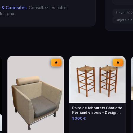
t & Curiosités
. Consultez les autres
5 avril 20
es prix.
Objets d'a
🔥
🔥
Paire de tabourets Charlotte
Perriand en bois - Design
iconique
1 000 €