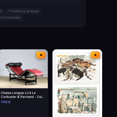
26
📍 ChâTenoy-le-Royal
rt & Curiosités
🔥
🔥
Chaise Longue LC4 Le
Corbusier & Perriand - Cuir
Lie-de-Vin
700 €