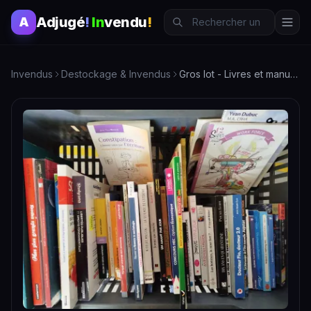
Adjugé
!
In
vendu
!
A
Invendus
Destockage & Invendus
Gros lot - Livres et manuels scolaires - Cuisine Droit Litté…