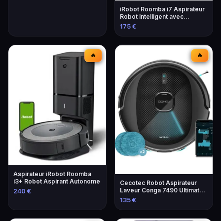
iRobot Roomba i7 Aspirateur
Robot Intelligent avec
Navigation Avancée
175 €
🔥
🔥
Aspirateur iRobot Roomba
i3+ Robot Aspirant Autonome
Cecotec Robot Aspirateur
Laveur Conga 7490 Ultimate
240 €
Home
135 €