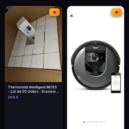
🔥
🔥
Thermostat Intelligent MOES
- Lot de 50 Unités - Économie
d'Énergie
200 €