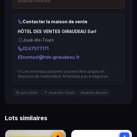
proposer votre prix.
Contacter la maison de vente
HÔTEL DES VENTES GIRAUDEAU Sarl
Joué-lès-Tours
0247377171
contact@hdv-giraudeau.fr
💡 Les invendus peuvent souvent être acquis en
dessous de l'estimation. N'hésitez pas à négocier.
16 avril 2026
📍 Joué-lès-Tours
Mobilier Ancien
Lots similaires
🔥
⭐