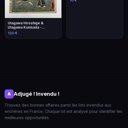
10 €
Utagawa Hiroshige &
Utagawa Kunisada -
Estampes Japonaises
120 €
Adjugé ! Invendu !
A
Trouvez des bonnes affaires parmi les lots invendus aux
enchères en France. Chaque lot est analysé pour identifier les
meilleures opportunités.