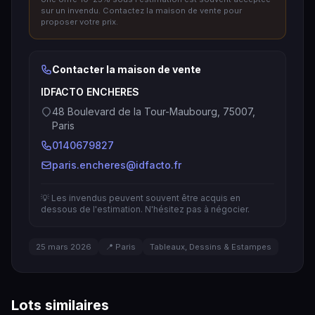
sur un invendu. Contactez la maison de vente pour
proposer votre prix.
Contacter la maison de vente
IDFACTO ENCHERES
48 Boulevard de la Tour-Maubourg, 75007,
Paris
0140679827
paris.encheres@idfacto.fr
💡 Les invendus peuvent souvent être acquis en
dessous de l'estimation. N'hésitez pas à négocier.
25 mars 2026
📍 Paris
Tableaux, Dessins & Estampes
Lots similaires