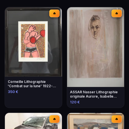
🔥
🔥
Corneille Lithographie
'Combat sur la lune' 1922-
2010
350 €
ASSAR Nasser Lithographie
originale Aurore, Isabelle
1979
120 €
🔥
🔥