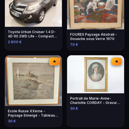
Toyota Urban Cruiser 1.4 D-
FOURES Paysage Abstrait -
4D 90 2WD Life - Compacte
Gouache sous Verre 1970
et Économique
2 800 €
70 €
🔥
🔥
Portrait de Marie-Anne-
Charlotte CORDAY - Gravure
historique
30 €
Ecole Russe XXème -
Paysage Enneigé - Tableau
Original
30 €