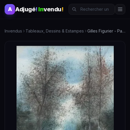
Adjugé
!
In
vendu
!
A
Invendus
Tableaux, Dessins & Estampes
Gilles Figurier - Paysage Lacustre aux Arbres - Gouache