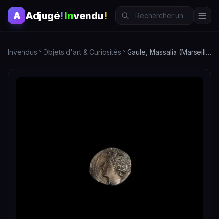
Adjugé
!
In
vendu
!
A
Invendus
Objets d'art & Curiosités
Gaule, Massalia (Marseille) Obole, -200 à -121.