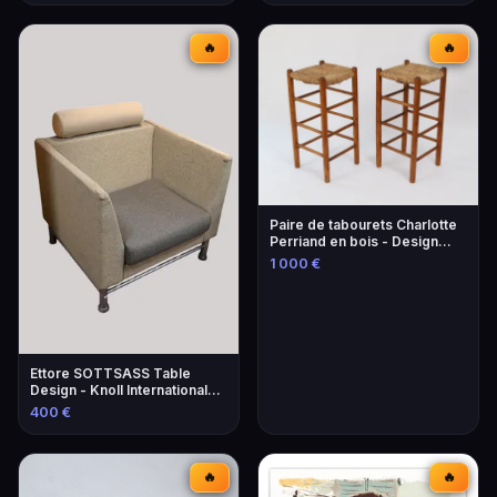
🔥
🔥
Paire de tabourets Charlotte
Perriand en bois - Design
iconique
1 000 €
Ettore SOTTSASS Table
Design - Knoll International
Éditeur
400 €
🔥
🔥