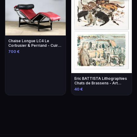
Chaise Longue LC4 Le
Corbusier & Perriand - Cuir
Lie-de-Vin
700 €
Eric BATTISTA Lithographies
Chats de Brassens - Art
Contemporain
40 €