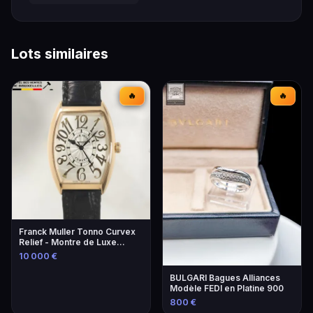
Lots similaires
🔥
🔥
Franck Muller Tonno Curvex
Relief - Montre de Luxe
Unique
10 000 €
BULGARI Bagues Alliances
Modèle FEDI en Platine 900
800 €