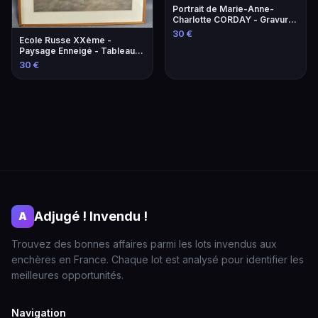
Portrait de Marie-Anne-
Charlotte CORDAY - Gravure
historique
30 €
Ecole Russe XXème -
Paysage Enneigé - Tableau
Original
30 €
Adjugé ! Invendu !
A
Trouvez des bonnes affaires parmi les lots invendus aux
enchères en France. Chaque lot est analysé pour identifier les
meilleures opportunités.
Navigation