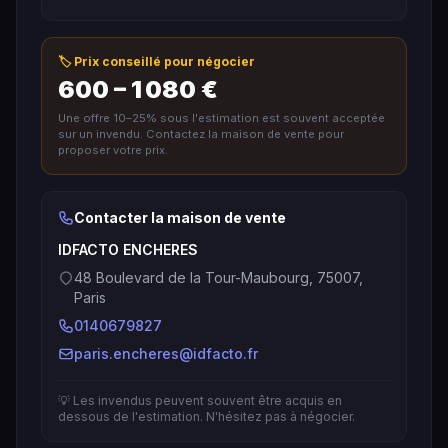
🏷️ Prix conseillé pour négocier
600 – 1 080 €
Une offre 10–25% sous l'estimation est souvent acceptée
sur un invendu. Contactez la maison de vente pour
proposer votre prix.
Contacter la maison de vente
IDFACTO ENCHERES
48 Boulevard de la Tour-Maubourg, 75007,
Paris
0140679827
paris.encheres@idfacto.fr
💡 Les invendus peuvent souvent être acquis en
dessous de l'estimation. N'hésitez pas à négocier.