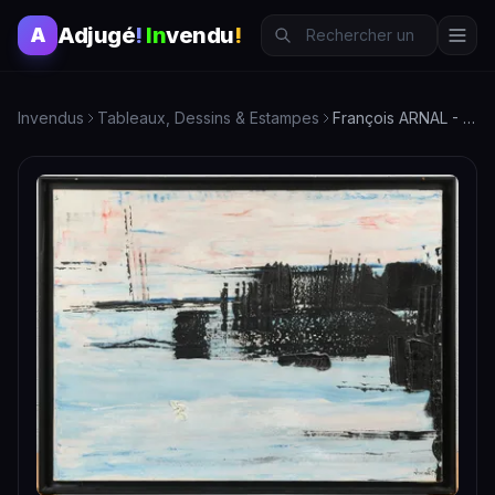
Adjugé
!
In
vendu
!
A
Invendus
Tableaux, Dessins & Estampes
François ARNAL - La croisière bleue, hiver 1959 - Tableau d'art contemporain