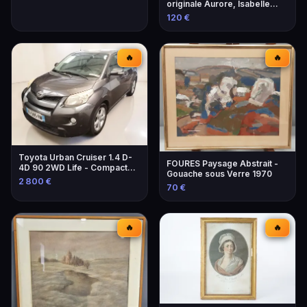
originale Aurore, Isabelle
1979
120 €
🔥
🔥
Toyota Urban Cruiser 1.4 D-
FOURES Paysage Abstrait -
4D 90 2WD Life - Compacte
Gouache sous Verre 1970
et Économique
2 800 €
70 €
🔥
🔥