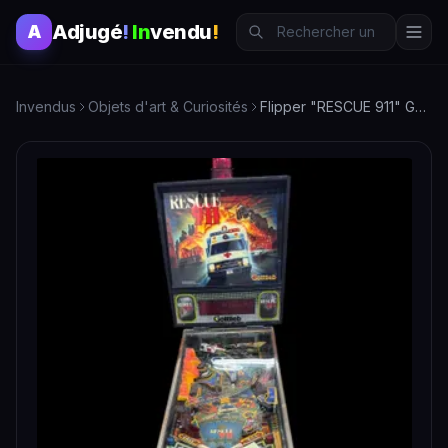
Adjugé
!
In
vendu
!
A
Invendus
Objets d'art & Curiosités
Flipper "RESCUE 911" Gottlieb, année 1994.