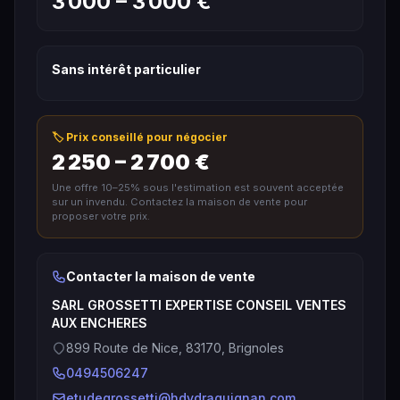
3 000 – 3 000 €
Sans intérêt particulier
🏷️ Prix conseillé pour négocier
2 250 – 2 700 €
Une offre 10–25% sous l'estimation est souvent acceptée
sur un invendu. Contactez la maison de vente pour
proposer votre prix.
Contacter la maison de vente
SARL GROSSETTI EXPERTISE CONSEIL VENTES
AUX ENCHERES
899 Route de Nice, 83170, Brignoles
0494506247
etudegrossetti@hdvdraguignan.com