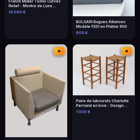
Franck Muller Tonno Curvex
Relief - Montre de Luxe
Unique
10 000 €
BULGARI Bagues Alliances
Modèle FEDI en Platine 900
800 €
🔥
🔥
Paire de tabourets Charlotte
Perriand en bois - Design
iconique
1 000 €