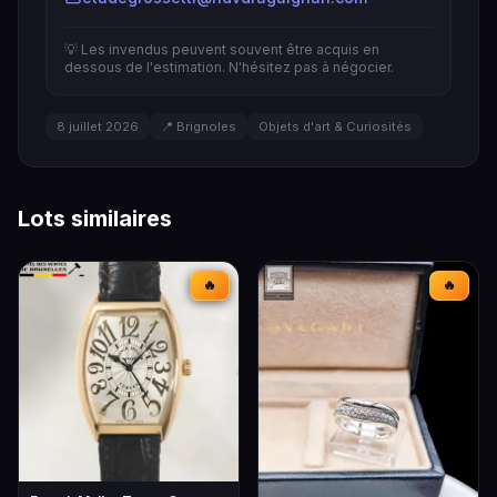
💡 Les invendus peuvent souvent être acquis en
dessous de l'estimation. N'hésitez pas à négocier.
8 juillet 2026
📍 Brignoles
Objets d'art & Curiosités
Lots similaires
🔥
🔥