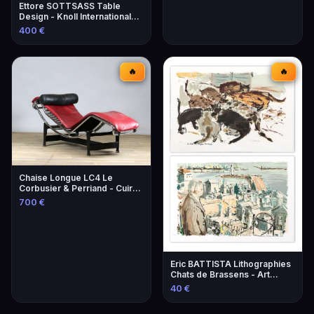
Ettore SOTTSASS Table
Design - Knoll International
Éditeur
400 €
🔥
🔥
Chaise Longue LC4 Le
Corbusier & Perriand - Cuir
Lie-de-Vin
700 €
Eric BATTISTA Lithographies
Chats de Brassens - Art
Contemporain
40 €