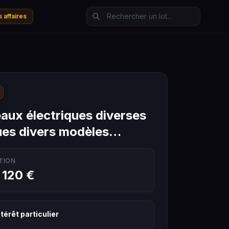
 affaires
eaux électriques diverses
es divers modèles…
TION
 120 €
térêt particulier