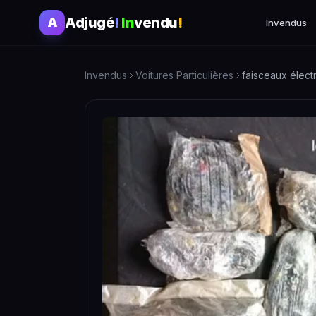
Adjugé
!
In
vendu
!
A
Invendus
Invendus
Voitures Particulières
faisceaux élec