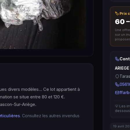
🏷️ Prix
60 –
Une offr
sur un i
proposer 
Cont
ARIEGE
Taras
0561
ques divers modèles… Ce lot appartient à
ffar
imation se situe entre 80 et 120 €.
ascon-Sur-Ariège.
💡 Les i
dessous 
rticulières
. Consultez les autres invendus
19 avril 2