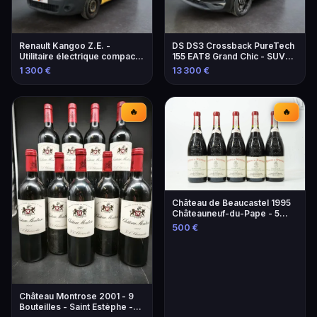
Renault Kangoo Z.E. -
DS DS3 Crossback PureTech
Utilitaire électrique compact
155 EAT8 Grand Chic - SUV
et pratique
élégant et performant
1 300 €
13 300 €
🔥
🔥
Château de Beaucastel 1995
Châteauneuf-du-Pape - 5
Bouteilles
500 €
Château Montrose 2001 - 9
Bouteilles - Saint Estèphe -