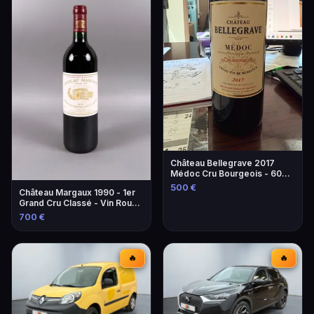
Château Bellegrave 2017
Médoc Cru Bourgeois - 60
Bouteilles
500 €
Château Margaux 1990 - 1er
Grand Cru Classé - Vin Rouge
d'Exception
700 €
🔥
🔥