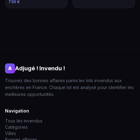
2ème Grand Cru Classé
730 €
Adjugé ! Invendu !
A
Trouvez des bonnes affaires parmi les lots invendus aux
enchères en France. Chaque lot est analysé pour identifier les
meilleures opportunités.
Navigation
Tous les invendus
Catégories
Villes
Bonnes affaires