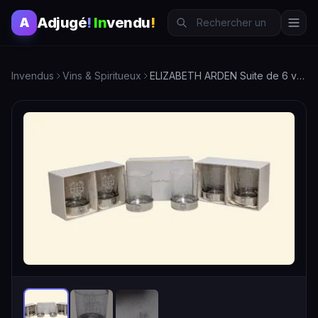
Adjugé
!
In
vendu
!
A
Invendus
Vins & Spiritueux
ELIZABETH ARDEN Suite de 6 verres à whisky en verre à décor …