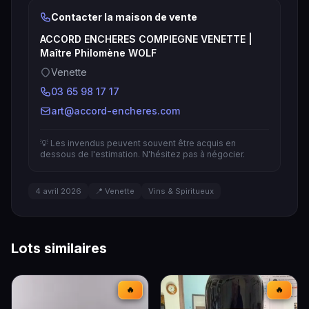
Contacter la maison de vente
ACCORD ENCHERES COMPIEGNE VENETTE |
Maître Philomène WOLF
Venette
03 65 98 17 17
art@accord-encheres.com
💡 Les invendus peuvent souvent être acquis en
dessous de l'estimation. N'hésitez pas à négocier.
4 avril 2026
📍 Venette
Vins & Spiritueux
Lots similaires
🔥
🔥