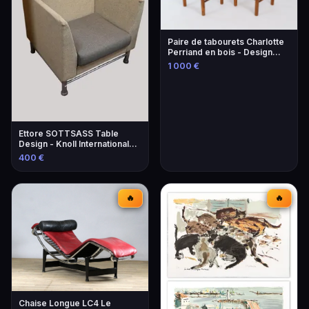
Paire de tabourets Charlotte
Perriand en bois - Design
iconique
1 000 €
Ettore SOTTSASS Table
Design - Knoll International
Éditeur
400 €
🔥
🔥
Chaise Longue LC4 Le