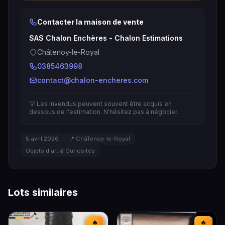
Contacter la maison de vente
SAS Chalon Enchères - Chalon Estimations
Châtenoy-le-Royal
0385463998
contact@chalon-encheres.com
💡 Les invendus peuvent souvent être acquis en
dessous de l'estimation. N'hésitez pas à négocier.
5 avril 2026
📍 ChâTenoy-le-Royal
Objets d'art & Curiosités
Lots similaires
🔥
🔥