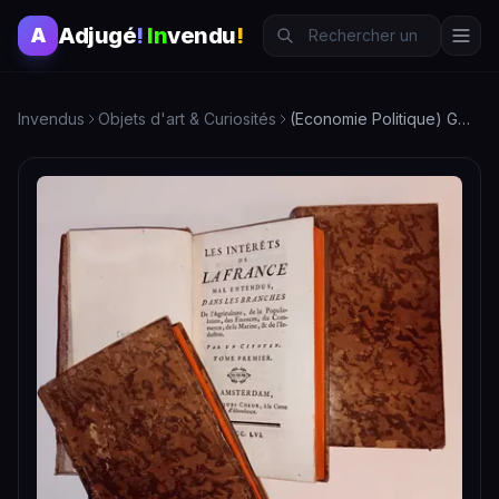
Adjugé
!
In
vendu
!
A
Invendus
Objets d'art & Curiosités
(Economie Politique) GOUDART Les Intérêts de la France mal e…