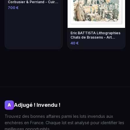
Corbusier & Perriand - Cuir
Lie-de-Vin
700 €
Eric BATTISTA Lithographies
Chats de Brassens - Art
Contemporain
40 €
Adjugé ! Invendu !
A
Trouvez des bonnes affaires parmi les lots invendus aux
enchères en France. Chaque lot est analysé pour identifier les
meilleures opportunités.