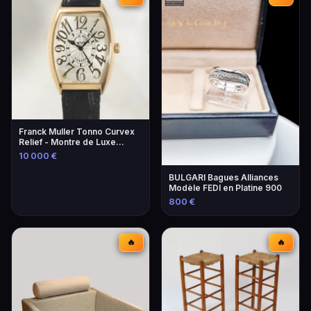
Franck Muller Tonno Curvex
Relief - Montre de Luxe
Unique
10 000 €
BULGARI Bagues Alliances
Modèle FEDI en Platine 900
800 €
🔥
🔥