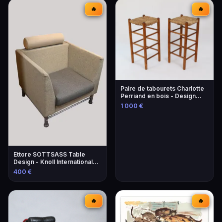
🔥
🔥
Paire de tabourets Charlotte
Perriand en bois - Design
iconique
1 000 €
Ettore SOTTSASS Table
Design - Knoll International
Éditeur
400 €
🔥
🔥