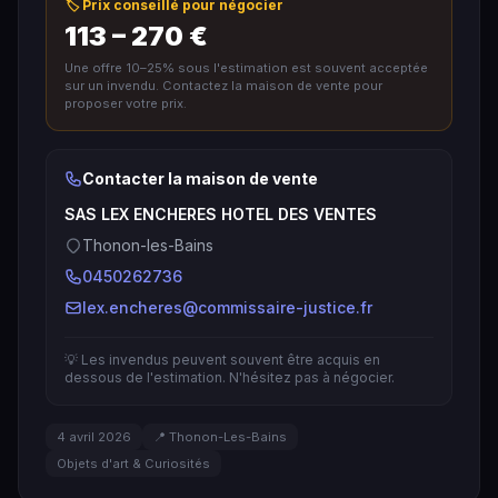
🏷️ Prix conseillé pour négocier
113 – 270 €
Une offre 10–25% sous l'estimation est souvent acceptée
sur un invendu. Contactez la maison de vente pour
proposer votre prix.
Contacter la maison de vente
SAS LEX ENCHERES HOTEL DES VENTES
Thonon-les-Bains
0450262736
lex.encheres@commissaire-justice.fr
💡 Les invendus peuvent souvent être acquis en
dessous de l'estimation. N'hésitez pas à négocier.
4 avril 2026
📍 Thonon-Les-Bains
Objets d'art & Curiosités