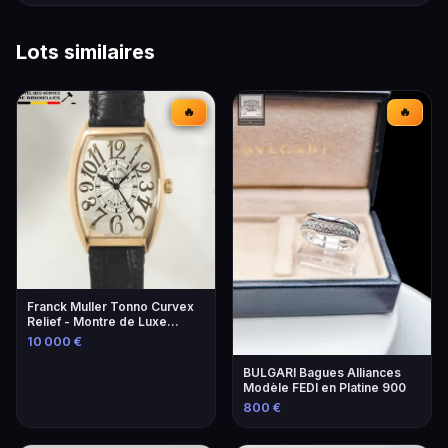
Lots similaires
🔥
🔥
Franck Muller Tonno Curvex
Relief - Montre de Luxe
Unique
10 000 €
BULGARI Bagues Alliances
Modèle FEDI en Platine 900
800 €