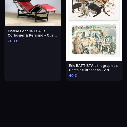
Chaise Longue LC4 Le
Corbusier & Perriand - Cuir
Lie-de-Vin
700 €
Eric BATTISTA Lithographies
Chats de Brassens - Art
Contemporain
40 €