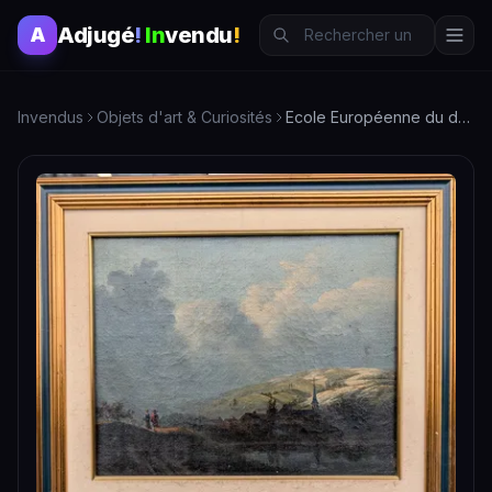
Adjugé
!
In
vendu
!
A
Invendus
Objets d'art & Curiosités
Ecole Européenne du début du XIXème siècle.