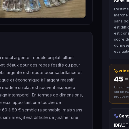
Sans in
L'estima
marché 
sans don
est diff
est cons
score de
données 
évaluati
étal argenté, modèle uniplat, alliant
ont idéaux pour des repas festifs ou pour
🏷️ Prix
étal argenté est réputé pour sa brillance et
45 –
étique et économique à l'argent massif.
le modèle uniplat est souvent associé à
Une offr
sur un i
esign intemporel. En termes de dimensions,
proposer 
éreux, apportant une touche de
de 60 à 80 € semble raisonnable, mais sans
Cont
ilaires, il est difficile de justifier une
IDFAC