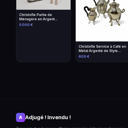
Christofle Partie de
Ménagère en Argent
Sterling 925
5 000 €
Christofle Service à Café en
Métal Argenté de Style
Empire
600 €
Adjugé ! Invendu !
A