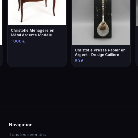
Christofle Ménagère en
Métal Argenté Modèle
Coquille - Élégance et
1 000 €
Tradition
Christofle Presse Papier en
Argent - Design Cuillère
50 €
Navigation
Tous les invendus