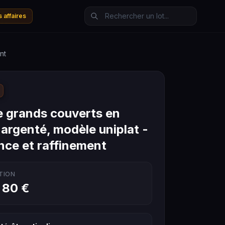
 affaires
nt
 grands couverts en
 argenté, modèle uniplat -
nce et raffinement
TION
 80 €