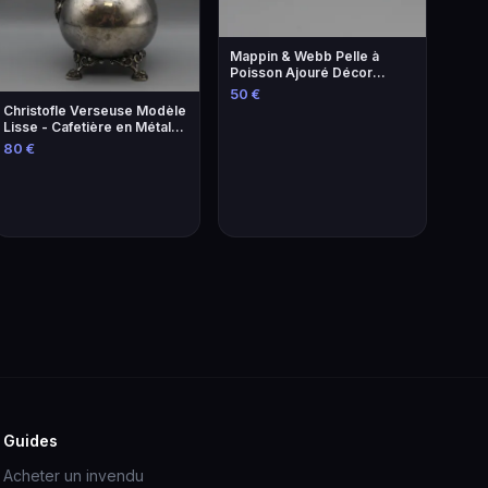
Mappin & Webb Pelle à
Poisson Ajouré Décor
Saumon - Argenterie
50 €
Christofle Verseuse Modèle
Lisse - Cafetière en Métal
Argenté
80 €
Guides
Acheter un invendu