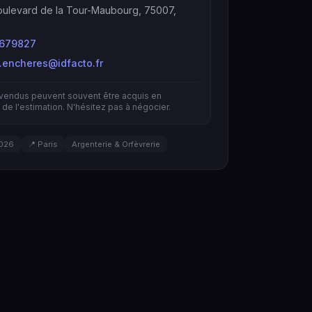
ulevard de la Tour-Maubourg, 75007,
679827
s.encheres@idfacto.fr
nvendus peuvent souvent être acquis en
de l'estimation. N'hésitez pas à négocier.
026
📍 Paris
Argenterie & Orfèvrerie