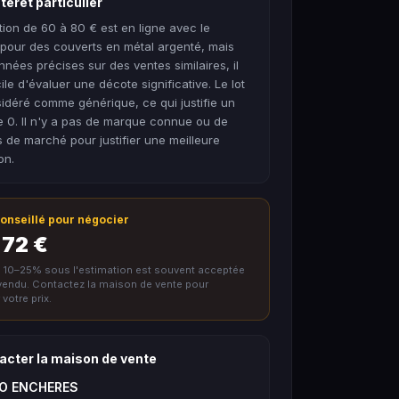
térêt particulier
tion de 60 à 80 € est en ligne avec le
pour des couverts en métal argenté, mais
nées précises sur des ventes similaires, il
icile d'évaluer une décote significative. Le lot
idéré comme générique, ce qui justifie un
 0. Il n'y a pas de marque connue ou de
de marché pour justifier une meilleure
on.
 conseillé pour négocier
 72 €
e 10–25% sous l'estimation est souvent acceptée
nvendu. Contactez la maison de vente pour
votre prix.
acter la maison de vente
TO ENCHERES