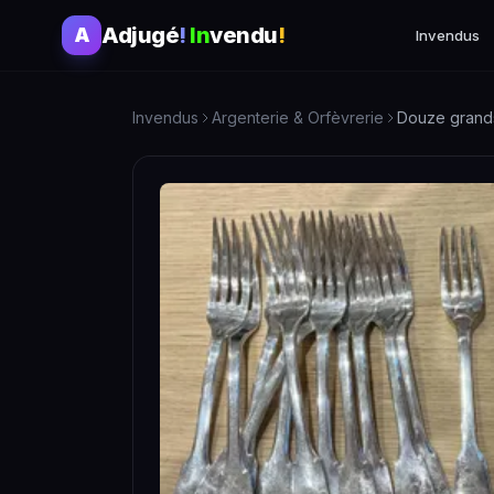
Adjugé
!
In
vendu
!
A
Invendus
Invendus
Argenterie & Orfèvrerie
Douze grands