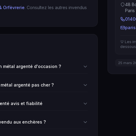
48 Bo
& Orfèvrerie
. Consultez les autres invendus
Paris
0140
pari
💡 Les i
dessous 
25 mars 2
 métal argenté d'occasion ?
 métal argenté pas cher ?
nté avis et fiabilité
vendu aux enchères ?