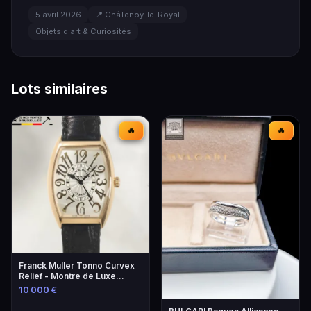
5 avril 2026
📍 ChâTenoy-le-Royal
Objets d'art & Curiosités
Lots similaires
🔥
🔥
Franck Muller Tonno Curvex
Relief - Montre de Luxe
Unique
10 000 €