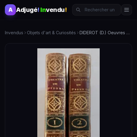
Adjugé
!
In
vendu
!
A
Invendus
Objets d'art & Curiosités
DIDEROT (D.) Oeuvres de Théatre de M. Diderot, avec un disco…