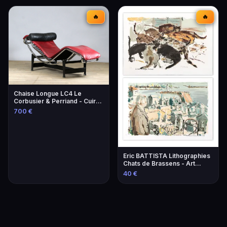
🔥
🔥
Chaise Longue LC4 Le
Corbusier & Perriand - Cuir
Lie-de-Vin
700 €
Eric BATTISTA Lithographies
Chats de Brassens - Art
Contemporain
40 €