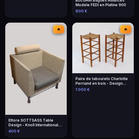
BULGARI Bagues Alliances
Modèle FEDI en Platine 900
800 €
🔥
🔥
Paire de tabourets Charlotte
Perriand en bois - Design
iconique
1 000 €
Ettore SOTTSASS Table
Design - Knoll International
Éditeur
400 €