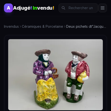
Adjugé
!
In
vendu
!
A
Invendus
Céramiques & Porcelaine
Deux pichets dt"Jacquot" en faïence polychrome figurant un c…