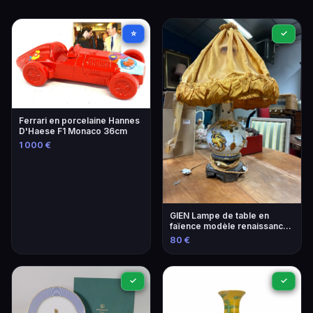
⭐
✓
Ferrari en porcelaine Hannes
D'Haese F1 Monaco 36cm
1 000 €
GIEN Lampe de table en
faïence modèle renaissance
- Élégance intemporelle
80 €
✓
✓