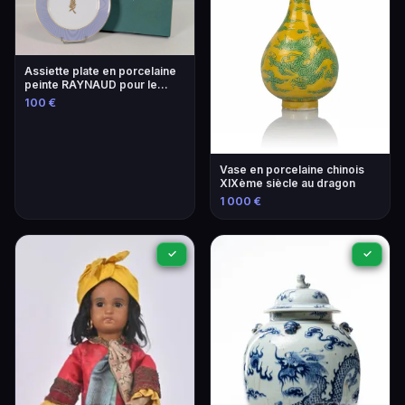
Assiette plate en porcelaine
peinte RAYNAUD pour le
festival de Cannes 1999
100 €
Vase en porcelaine chinois
XIXème siècle au dragon
1 000 €
✓
✓