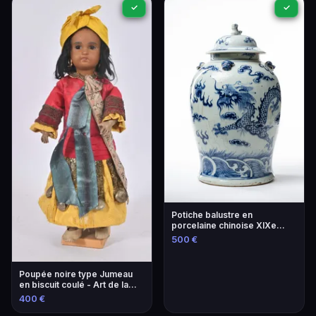
✓
✓
Potiche balustre en
porcelaine chinoise XIXe
siècle
500 €
Poupée noire type Jumeau
en biscuit coulé - Art de la
céramique
400 €