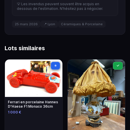
💡 Les invendus peuvent souvent être acquis en
dessous de l'estimation. N'hésitez pas à négocier.
25 mars 2026
📍 Lyon
Céramiques & Porcelaine
Lots similaires
⭐
✓
Ferrari en porcelaine Hannes
D'Haese F1 Monaco 36cm
1 000 €