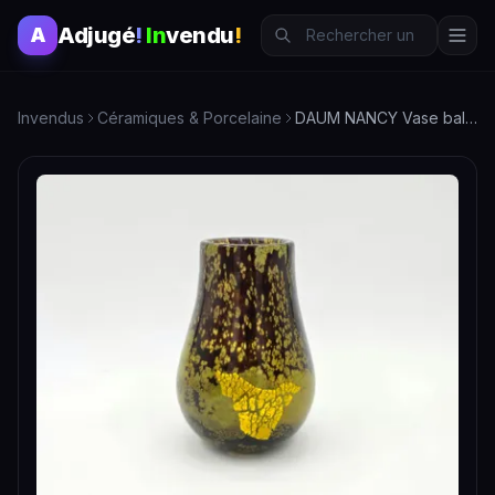
Adjugé
!
In
vendu
!
A
Invendus
Céramiques & Porcelaine
DAUM NANCY Vase balustre en verre mélangé avec inclusions