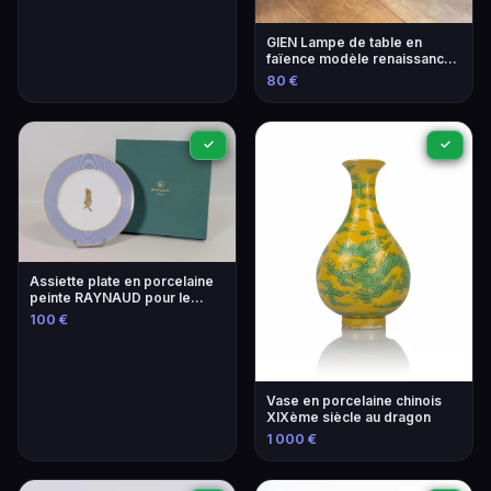
GIEN Lampe de table en
faïence modèle renaissance
- Élégance intemporelle
80 €
✓
✓
Assiette plate en porcelaine
peinte RAYNAUD pour le
festival de Cannes 1999
100 €
Vase en porcelaine chinois
XIXème siècle au dragon
1 000 €