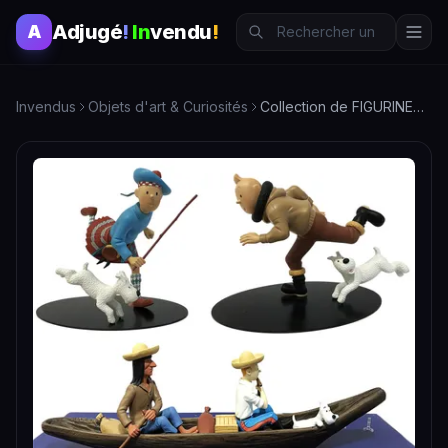
Adjugé
!
In
vendu
!
A
Invendus
Objets d'art & Curiosités
Collection de FIGURINES et STATUETTES TINTIN de Monsieur X à…