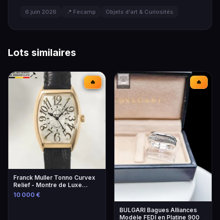
6 juin 2026
📍 Fecamp
Objets d'art & Curiosités
Lots similaires
🔥
🔥
Franck Muller Tonno Curvex
Relief - Montre de Luxe
Unique
10 000 €
BULGARI Bagues Alliances
Modèle FEDI en Platine 900