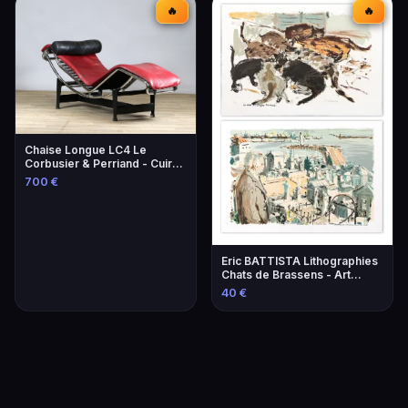
🔥
🔥
Chaise Longue LC4 Le
Corbusier & Perriand - Cuir
Lie-de-Vin
700 €
Eric BATTISTA Lithographies
Chats de Brassens - Art
Contemporain
40 €