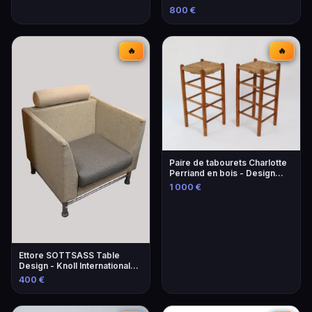
800 €
🔥
🔥
Paire de tabourets Charlotte
Perriand en bois - Design
iconique
1 000 €
Ettore SOTTSASS Table
Design - Knoll International
Éditeur
400 €