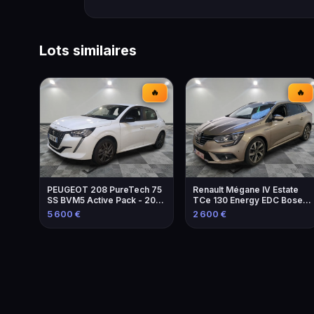
Lots similaires
🔥
🔥
PEUGEOT 208 PureTech 75
Renault Mégane IV Estate
SS BVM5 Active Pack - 2021
TCe 130 Energy EDC Bose
- Excellente occasion
Edition - 2016
5 600 €
2 600 €