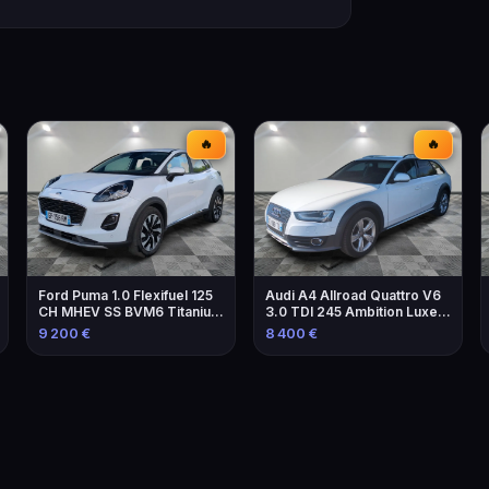
🔥
🔥
Ford Puma 1.0 Flexifuel 125
Audi A4 Allroad Quattro V6
CH MHEV SS BVM6 Titanium
3.0 TDI 245 Ambition Luxe S
- Voiture 2023
Tronic
9 200 €
8 400 €