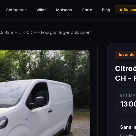
Catégories
Villes
Maisons
Carte
Blog
🔥 Bonnes
.5 Blue HDI 120 CH - Fourgon léger polyvalent
Invendu
Citro
CH - 
ESTIMA
13 0
Sans in
L'estima