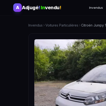
Adjugé
!
In
vendu
!
A
Invendus
Invendus
Voitures Particulières
Citroën Jumpy 1