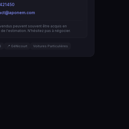
421450
act@aponem.com
nvendus peuvent souvent être acquis en
de l'estimation. N'hésitez pas à négocier.
6
📍 GéNicourt
Voitures Particulières