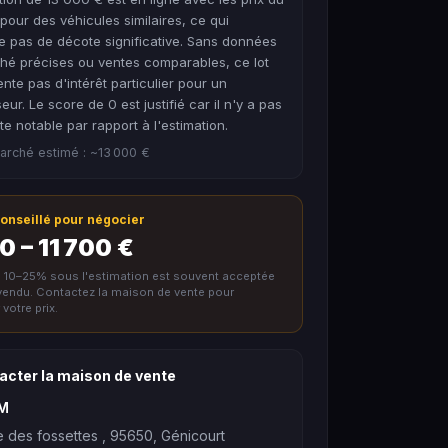
our des véhicules similaires, ce qui
e pas de décote significative. Sans données
hé précises ou ventes comparables, ce lot
nte pas d'intérêt particulier pour un
seur. Le score de 0 est justifié car il n'y a pas
e notable par rapport à l'estimation.
arché estimé : ~13 000 €
 conseillé pour négocier
0 – 11 700 €
e 10–25% sous l'estimation est souvent acceptée
nvendu. Contactez la maison de vente pour
votre prix.
acter la maison de vente
M
e des fossettes , 95650, Génicourt