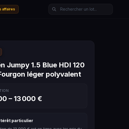
 affaires
ën Jumpy 1.5 Blue HDI 120
Fourgon léger polyvalent
TION
00 – 13 000 €
térêt particulier
tion de 13 000 € est en ligne avec les prix du