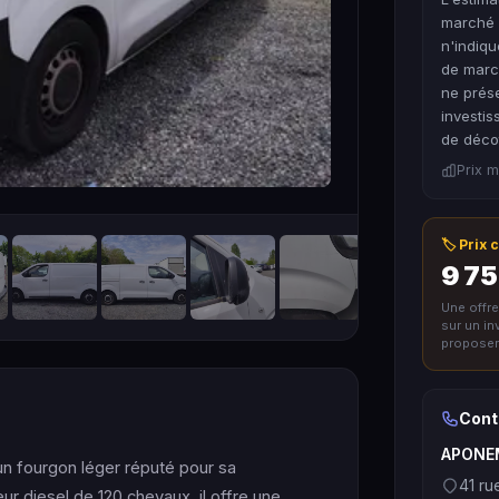
marché p
n'indiqu
de marc
ne prése
investis
de décot
Prix m
🏷️ Prix
9 75
Une offr
sur un i
proposer 
Cont
APONE
un fourgon léger réputé pour sa
41 ru
ur diesel de 120 chevaux, il offre une