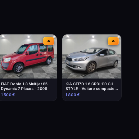
🔥
🔥
FIAT Doblò 1.3 Multijet 85
KIA CEE'D 1.6 CRDI 110 CH
Dynamic 7 Places - 2008
STYLE - Voiture compacte
fiable
1 500 €
1 800 €