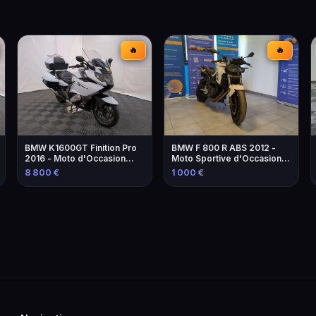
🔥
🔥
BMW K1600GT Finition Pro
BMW F 800 R ABS 2012 -
2016 - Moto d'Occasion
Moto Sportive d'Occasion à
avec Équipements
Marseille
8 800 €
1 000 €