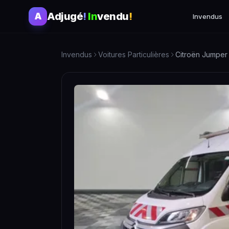
Adjugé
!
In
vendu
!
A
Invendus
Invendus
Voitures Particulières
Citroën Jumper