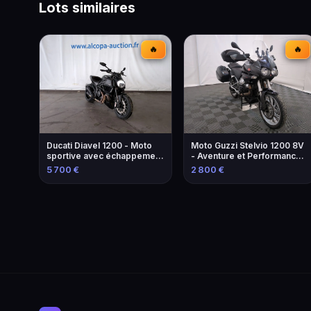
Lots similaires
🔥
🔥
Ducati Diavel 1200 - Moto
Moto Guzzi Stelvio 1200 8V
sportive avec échappement
- Aventure et Performance -
modifié
2013
5 700 €
2 800 €