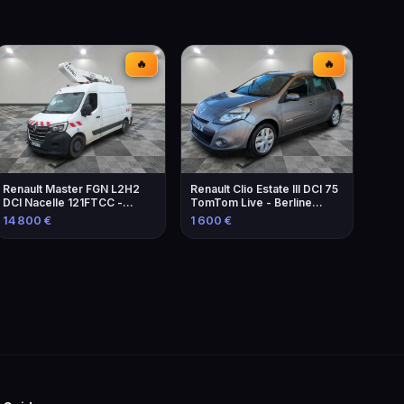
🔥
🔥
Renault Master FGN L2H2
Renault Clio Estate III DCI 75
DCI Nacelle 121FTCC -
TomTom Live - Berline
Élévateur de 2021
familiale économique
14 800 €
1 600 €