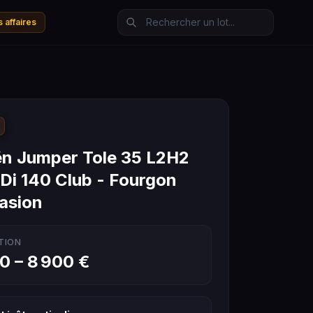
 affaires
ën Jumper Tole 35 L2H2
Di 140 Club - Fourgon
asion
TION
0 – 8 900 €