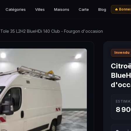
Catégories
Villes
Maisons
Carte
Blog
🔥 Bonnes
 Tole 35 L2H2 BlueHDi 140 Club - Fourgon d'occasion
Invendu
Citro
BlueH
d'occ
ESTIMA
8 90