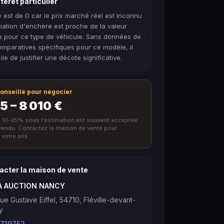
térêt particulier
 est de 0 car le prix marché réel est inconnu
imation d'enchère est proche de la valeur
e pour ce type de véhicule. Sans données de
mparatives spécifiques pour ce modèle, il
cile de justifier une décote significative.
 conseillé pour négocier
5 – 8 010 €
e 10–25% sous l'estimation est souvent acceptée
nvendu. Contactez la maison de vente pour
votre prix.
acter la maison de vente
A AUCTION NANCY
ue Gustave Eiffel, 54710, Fléville-devant-
y
719752