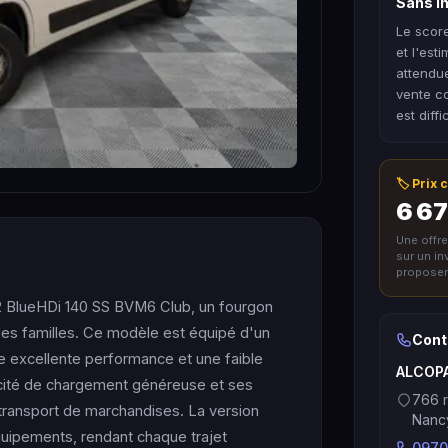
Sans in
Le score
et l'est
attendu
vente co
est diffi
🏷️ Prix
6 67
Une offr
sur un i
proposer 
2 BlueHDi 140 SS BVM6 Club, un fourgon
 les familles. Ce modèle est équipé d'un
Cont
e excellente performance et une faible
ALCOP
cité de chargement généreuse et ses
766 r
e transport de marchandises. La version
Nanc
quipements, rendant chaque trajet
0970