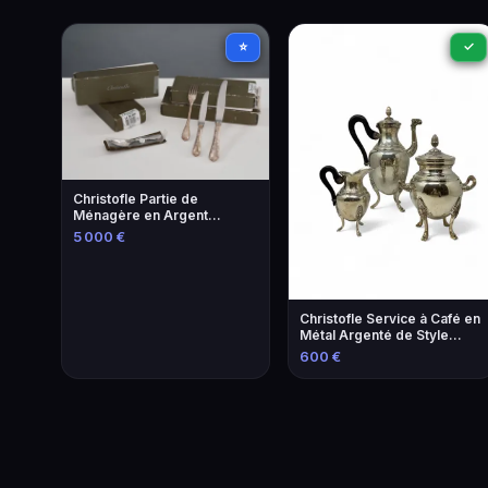
⭐
✓
Christofle Partie de
Ménagère en Argent
Sterling 925
5 000 €
Christofle Service à Café en
Métal Argenté de Style
Empire
600 €