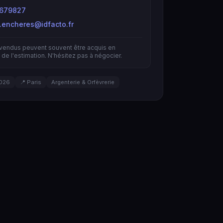
679827
s.encheres@idfacto.fr
nvendus peuvent souvent être acquis en
de l'estimation. N'hésitez pas à négocier.
026
📍 Paris
Argenterie & Orfèvrerie