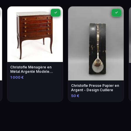
✓
✓
Christofle Ménagère en
Métal Argenté Modèle
Coquille - Élégance et
1 000 €
Tradition
Christofle Presse Papier en
Argent - Design Cuillère
50 €