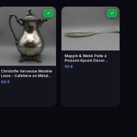
✓
✓
Mappin & Webb Pelle à
Poisson Ajouré Décor
Saumon - Argenterie
50 €
Christofle Verseuse Modèle
Lisse - Cafetière en Métal
Argenté
80 €