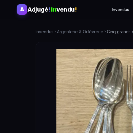
Adjugé
!
In
vendu
!
A
Invendus
Invendus
Argenterie & Orfèvrerie
Cinq grands 