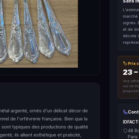
Sans in
L'estima
marché 
signés.
et de do
décote s
représe
🏷️ Prix
23 –
Une offr
sur un i
proposer 
étal argenté, ornés d'un délicat décor de
Cont
onnel de l'orfèvrerie française. Bien que la
IDFAC
 sont typiques des productions de qualité
48 Bo
nté, ils allient esthétique et praticité,
Paris