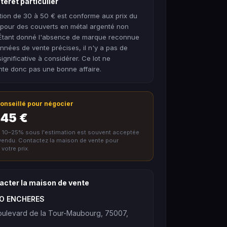
térêt particulier
tion de 30 à 50 € est conforme aux prix du
pour des couverts en métal argenté non
 Étant donné l'absence de marque reconnue
nnées de vente précises, il n'y a pas de
ignificative à considérer. Ce lot ne
nte donc pas une bonne affaire.
 conseillé pour négocier
 45 €
e 10–25% sous l'estimation est souvent acceptée
nvendu. Contactez la maison de vente pour
votre prix.
acter la maison de vente
TO ENCHERES
ulevard de la Tour-Maubourg, 75007,