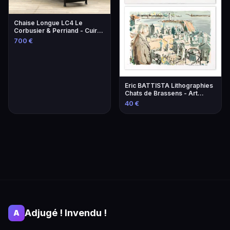
Chaise Longue LC4 Le
Corbusier & Perriand - Cuir
Lie-de-Vin
700 €
Eric BATTISTA Lithographies
Chats de Brassens - Art
Contemporain
40 €
Adjugé ! Invendu !
A