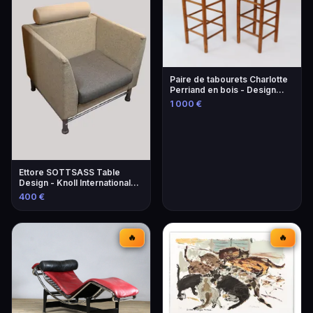
Paire de tabourets Charlotte
Perriand en bois - Design
iconique
1 000 €
Ettore SOTTSASS Table
Design - Knoll International
Éditeur
400 €
🔥
🔥