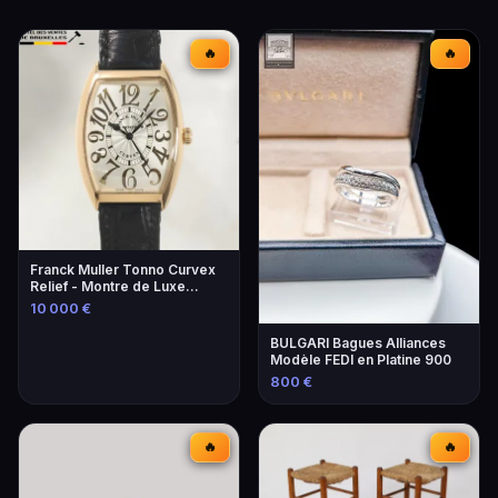
🔥
🔥
Franck Muller Tonno Curvex
Relief - Montre de Luxe
Unique
10 000 €
BULGARI Bagues Alliances
Modèle FEDI en Platine 900
800 €
🔥
🔥