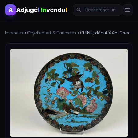
Adjugé
!
In
vendu
!
A
Invendus
Objets d'art & Curiosités
CHINE, début XXe. Grand plat en émaux cloisonnés à décor d'o…