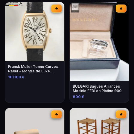
🔥
🔥
Franck Muller Tonno Curvex
Relief - Montre de Luxe
Unique
10 000 €
BULGARI Bagues Alliances
Modèle FEDI en Platine 900
800 €
🔥
🔥