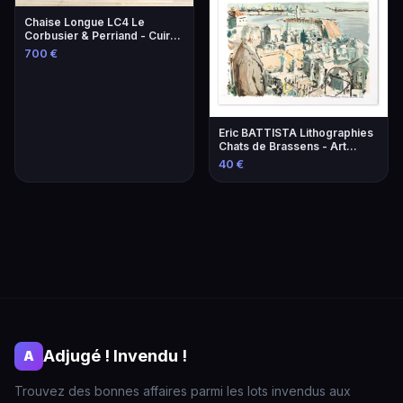
Chaise Longue LC4 Le
Corbusier & Perriand - Cuir
Lie-de-Vin
700 €
Eric BATTISTA Lithographies
Chats de Brassens - Art
Contemporain
40 €
Adjugé ! Invendu !
A
Trouvez des bonnes affaires parmi les lots invendus aux