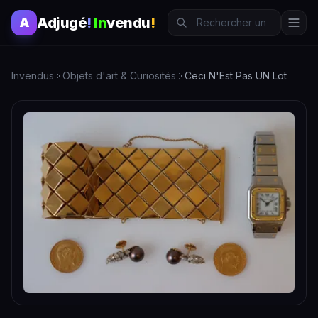
Adjugé
!
In
vendu
!
A
Invendus
Objets d'art & Curiosités
Ceci N'Est Pas UN Lot