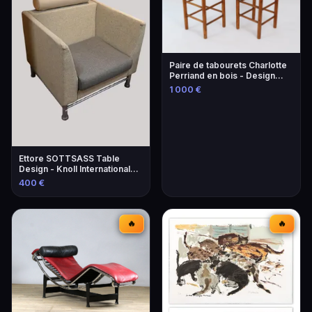
Paire de tabourets Charlotte
Perriand en bois - Design
iconique
1 000 €
Ettore SOTTSASS Table
Design - Knoll International
Éditeur
400 €
🔥
🔥