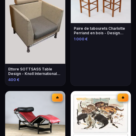
Paire de tabourets Charlotte
Perriand en bois - Design
iconique
1 000 €
Ettore SOTTSASS Table
Design - Knoll International
Éditeur
400 €
🔥
🔥