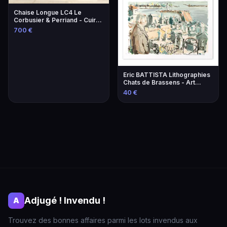
Chaise Longue LC4 Le
Corbusier & Perriand - Cuir
Lie-de-Vin
700 €
Eric BATTISTA Lithographies
Chats de Brassens - Art
Contemporain
40 €
Adjugé ! Invendu !
A
Trouvez des bonnes affaires parmi les lots invendus aux