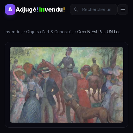
Adjugé
!
In
vendu
!
A
Invendus
Objets d'art & Curiosités
Ceci N'Est Pas UN Lot