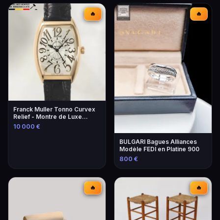
🔥
🔥
Franck Muller Tonno Curvex
Relief - Montre de Luxe
Unique
10 000 €
BULGARI Bagues Alliances
Modèle FEDI en Platine 900
800 €
🔥
🔥