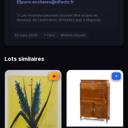
paris.encheres@idfacto.fr
💡 Les invendus peuvent souvent être acquis en
dessous de l'estimation. N'hésitez pas à négocier.
25 mars 2026
📍 Paris
Mobilier Ancien
Lots similaires
🔥
⭐