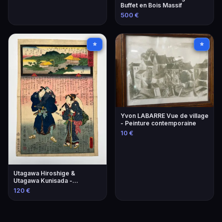
Buffet en Bois Massif
500 €
⭐
⭐
Yvon LABARRE Vue de village
- Peinture contemporaine
10 €
Utagawa Hiroshige &
Utagawa Kunisada -
Estampes Japonaises
120 €