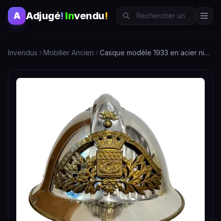
Adjugé
!
In
vendu
!
A
Invendus
Mobilier Ancien
Casque modèle 1933 en acier nickelé avec plaque en laiton