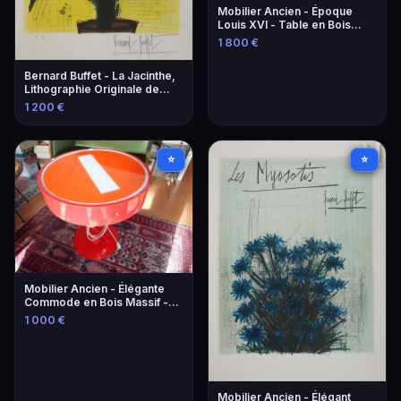
Mobilier Ancien - Époque
Louis XVI - Table en Bois
Sculpté
1 800 €
Bernard Buffet - La Jacinthe,
Lithographie Originale de
1966
1 200 €
⭐
⭐
Mobilier Ancien - Élégante
Commode en Bois Massif -
Style Louis XV
1 000 €
Mobilier Ancien - Élégant