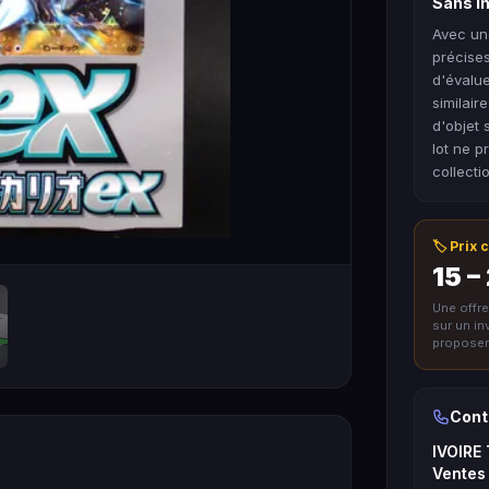
Sans in
Avec un
précises 
d'évalue
similair
d'objet 
lot ne p
collect
🏷️ Prix
15 –
Une offr
sur un i
proposer 
Cont
IVOIRE
Ventes