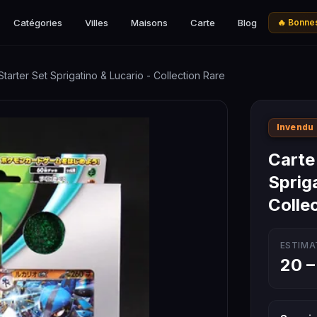
Catégories
Villes
Maisons
Carte
Blog
🔥 Bonnes
arter Set Sprigatino & Lucario - Collection Rare
Invendu
Carte
Sprig
Colle
ESTIMA
20 –