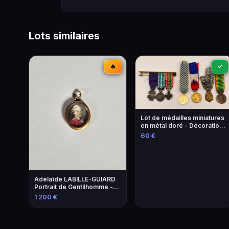
Lots similaires
🔥
✓
Lot de médailles miniatures
en métal doré - Décorations
militaires françaises
60 €
Adélaïde LABILLE-GUIARD
Portrait de Gentilhomme -
Estimation 800-1200€
1 200 €