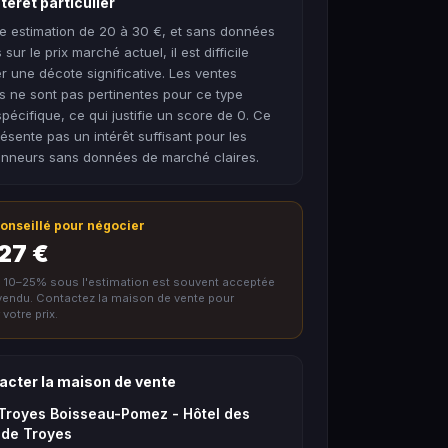
térêt particulier
e estimation de 20 à 30 €, et sans données
sur le prix marché actuel, il est difficile
r une décote significative. Les ventes
es ne sont pas pertinentes pour ce type
spécifique, ce qui justifie un score de 0. Ce
résente pas un intérêt suffisant pour les
ionneurs sans données de marché claires.
 conseillé pour négocier
 27 €
e 10–25% sous l'estimation est souvent acceptée
nvendu. Contactez la maison de vente pour
votre prix.
acter la maison de vente
 Troyes Boisseau-Pomez - Hôtel des
 de Troyes