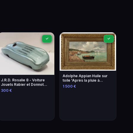
✓
✓
Adolphe Appian Huile sur
J.R.D. Rosalie 8 - Voiture
toile 'Après la pluie à
Jouets Rabier et Donnot
Mourillon' 1818-1898
1 500 €
1938
300 €