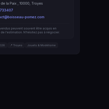
e de la Paix , 10000, Troyes
733407
act@boisseau-pomez.com
nvendus peuvent souvent être acquis en
de l'estimation. N'hésitez pas à négocier.
026
📍 Troyes
Jouets & Modélisme