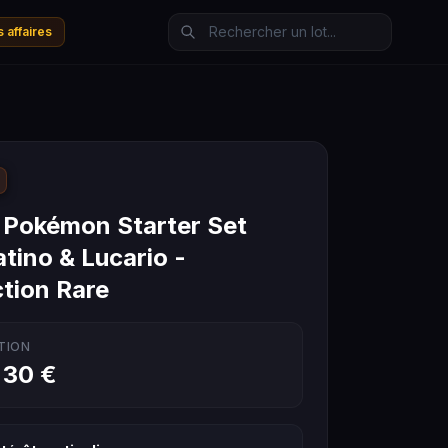
 affaires
 Pokémon Starter Set
atino & Lucario -
ction Rare
TION
 30 €