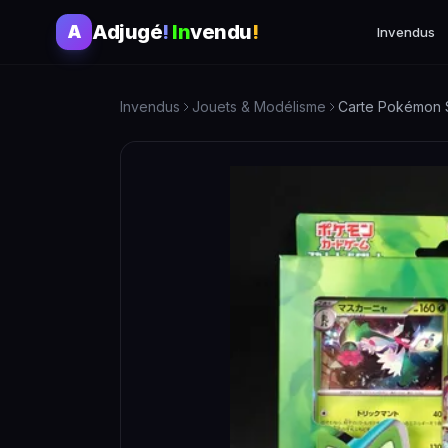
Adjugé
!
In
vendu
!
A
Invendus
Invendus
Jouets & Modélisme
Carte Pokémon St