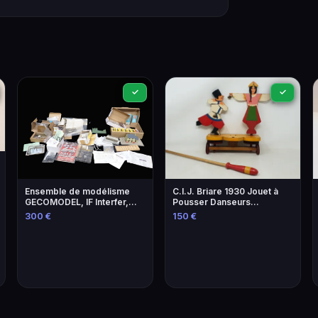
✓
✓
Ensemble de modélisme
C.I.J. Briare 1930 Jouet à
GECOMODEL, IF Interfer,
Pousser Danseurs
Jouef, Marklin -
Folkloriques Bois Laqué
300 €
150 €
Locomotives et accessoires