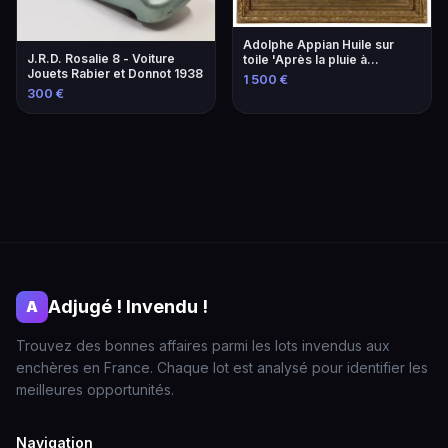
Adolphe Appian Huile sur
J.R.D. Rosalie 8 - Voiture
toile 'Après la pluie à
Jouets Rabier et Donnot 1938
Mourillon' 1818-1898
1 500 €
300 €
Adjugé ! Invendu !
A
Trouvez des bonnes affaires parmi les lots invendus aux
enchères en France. Chaque lot est analysé pour identifier les
meilleures opportunités.
Navigation