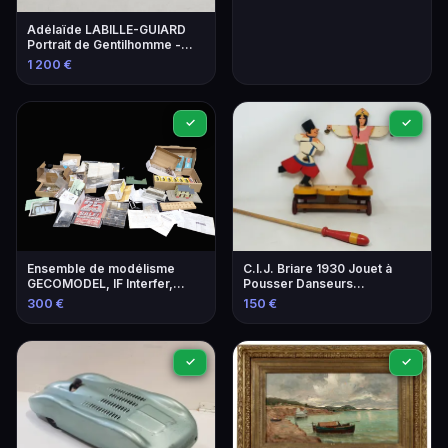
Adélaïde LABILLE-GUIARD
Portrait de Gentilhomme -
Estimation 800-1200€
1 200 €
✓
✓
Ensemble de modélisme
C.I.J. Briare 1930 Jouet à
GECOMODEL, IF Interfer,
Pousser Danseurs
Jouef, Marklin - Locomotives
Folkloriques Bois Laqué
300 €
150 €
et accessoires
✓
✓