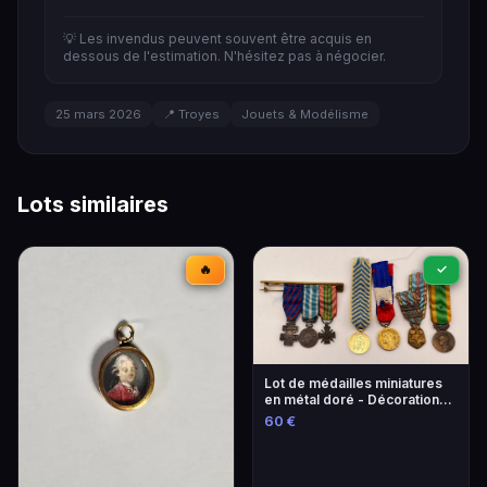
💡 Les invendus peuvent souvent être acquis en
dessous de l'estimation. N'hésitez pas à négocier.
25 mars 2026
📍 Troyes
Jouets & Modélisme
Lots similaires
🔥
✓
Lot de médailles miniatures
en métal doré - Décorations
militaires françaises
60 €