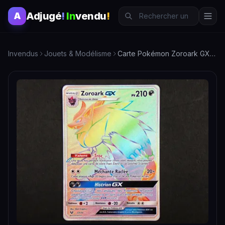
Adjugé
!
In
vendu
!
A
Invendus
Jouets & Modélisme
Carte Pokémon Zoroark GX Rare - Collection à Saisir