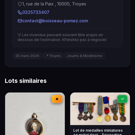
1, rue de la Paix , 10000, Troyes
0325733407
contact@boisseau-pomez.com
💡 Les invendus peuvent souvent être acquis en
dessous de l'estimation. N'hésitez pas à négocier.
25 mars 2026
📍 Troyes
Jouets & Modélisme
Lots similaires
🔥
✓
Lot de médailles miniatures
en métal doré - Décorations