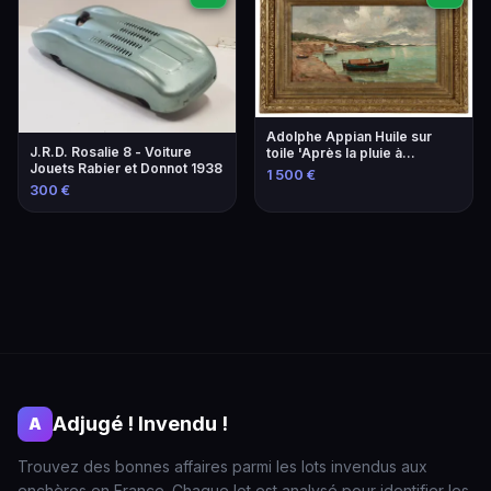
Adolphe Appian Huile sur
J.R.D. Rosalie 8 - Voiture
toile 'Après la pluie à
Jouets Rabier et Donnot 1938
Mourillon' 1818-1898
1 500 €
300 €
Adjugé ! Invendu !
A
Trouvez des bonnes affaires parmi les lots invendus aux
enchères en France. Chaque lot est analysé pour identifier les