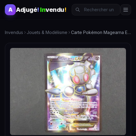
Adjugé
!
In
vendu
!
A
Invendus
Jouets & Modélisme
Carte Pokémon Magearna EX Rare - Collection à Saisir