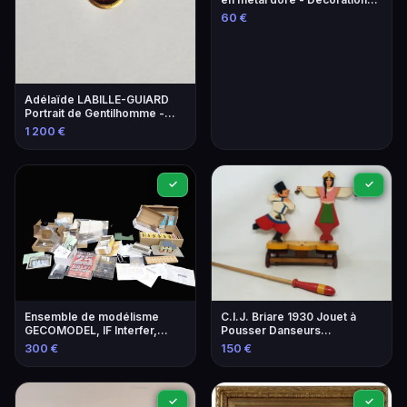
militaires françaises
60 €
Adélaïde LABILLE-GUIARD
Portrait de Gentilhomme -
Estimation 800-1200€
1 200 €
✓
✓
Ensemble de modélisme
C.I.J. Briare 1930 Jouet à
GECOMODEL, IF Interfer,
Pousser Danseurs
Jouef, Marklin - Locomotives
Folkloriques Bois Laqué
300 €
150 €
et accessoires
✓
✓