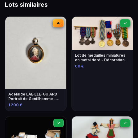
Lots similaires
🔥
✓
Lot de médailles miniatures
en métal doré - Décorations
militaires françaises
60 €
Adélaïde LABILLE-GUIARD
Portrait de Gentilhomme -
Estimation 800-1200€
1 200 €
✓
✓