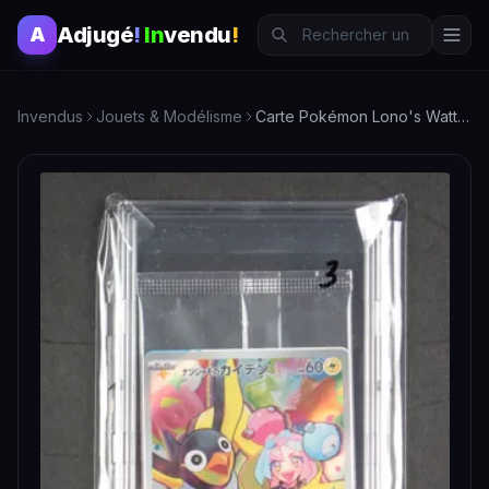
Adjugé
!
In
vendu
!
A
Invendus
Jouets & Modélisme
Carte Pokémon Lono's Wattrel Rare - Edition Limitée