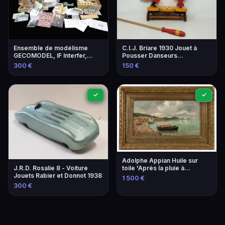
Ensemble de modélisme
C.I.J. Briare 1930 Jouet à
GECOMODEL, IF Interfer,
Pousser Danseurs
Jouef, Marklin - Locomotives
Folkloriques Bois Laqué
300 €
150 €
et accessoires
✓
✓
Adolphe Appian Huile sur
J.R.D. Rosalie 8 - Voiture
toile 'Après la pluie à
Jouets Rabier et Donnot 1938
Mourillon' 1818-1898
1 500 €
300 €